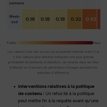
semaine
Week-
0.18
0.18
0.18
0.32
0.52
0.
end
Faible
Haut
Les valeurs sont des scores de probabilité estimés entre 0 et
1. Des valeurs plus élevées indiquent une plus grande
probabilité de plafonds d'utilisation, de retards dans les files
d'attente ou d'erreurs de génération d'images pendant les
périodes d'affluence.
Interventions relatives à la politique
de contenu :
Un refus lié à la politique
peut mettre fin à la requête avant qu'une