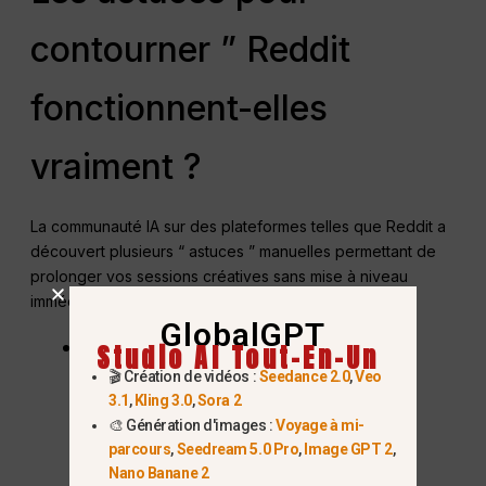
contourner ” Reddit
fonctionnent-elles
vraiment ?
La communauté IA sur des plateformes telles que Reddit a
découvert plusieurs “ astuces ” manuelles permettant de
prolonger vos sessions créatives sans mise à niveau
immédiate :
GlobalGPT
Conversation ramifiée :
Au lieu de
Studio AI Tout-En-Un
démarrer une nouvelle conversation
🎬 Création de vidéos :
Seedance 2.0
,
Veo
3.1
,
Kling 3.0
,
Sora 2
chaque fois que vous atteignez une
🎨 Génération d'images :
Voyage à mi-
limite, essayez de faire défiler vers le
parcours
,
Seedream 5.0 Pro
,
Image GPT 2
,
Nano Banane 2
haut jusqu'à une génération d'image