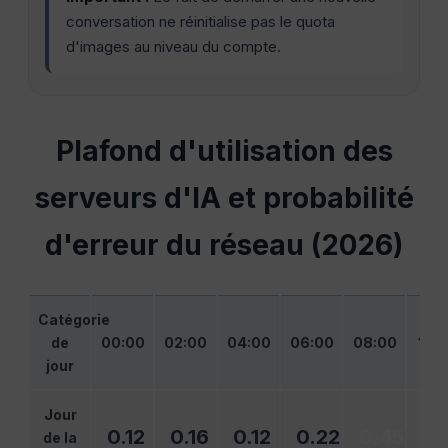
conversation ne réinitialise pas le quota
d'images au niveau du compte.
Plafond d'utilisation des
serveurs d'IA et probabilité
d'erreur du réseau (2026)
Catégorie
de
00:00
02:00
04:00
06:00
08:00
10:
jour
Jour
0.12
0.16
0.12
0.22
0.45
0.
de la