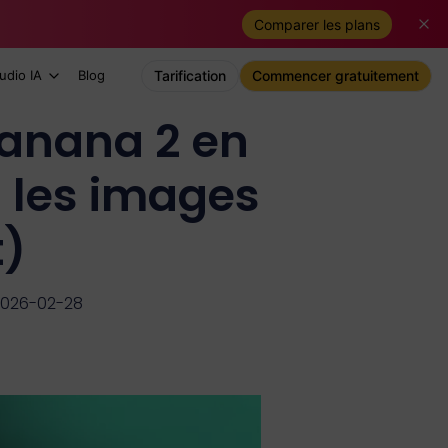
Comparer les plans
udio IA
Blog
Tarification
Commencer gratuitement
Banana 2 en
s les images
t)
 2026-02-28