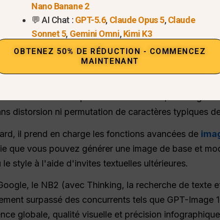
Flash Image
. Il remplace entièrement les modèles Na
Nano Banane 2
u sein de l'écosystème Gemini.
💬 AI Chat :
GPT-5.6
,
Claude Opus 5
,
Claude
Sonnet 5
,
Gemini Omni
,
Kimi K3
OBTENEZ 50% DE RÉDUCTION - COMMENCEZ
MAINTENANT
bond en avant dans la compréhension multimodale et la
iter les invites complexes de l'utilisateur, en intégran
ans distorsion ni permutation de caractères typiques de 
ard, il prend en charge les fonctions avancées de
ima
nifie que vous pouvez générer une image de base et mo
e style à l'aide d'invites textuelles ultérieures.
 Google, le NB2 (avec Thinking, la recherche de texte 
gement surpassé des concurrents tels que GPT-Image 1
nce globale, qualité visuelle et précision infographiqu