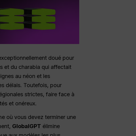
exceptionnellement doué pour
s et du charabia qui affectait
eignes au néon et les
s délais. Toutefois, pour
gionales strictes, faire face à
tés et onéreux.
me où vous devez terminer une
ment,
GlobalGPT
élimine
mpue aux modèles les plus