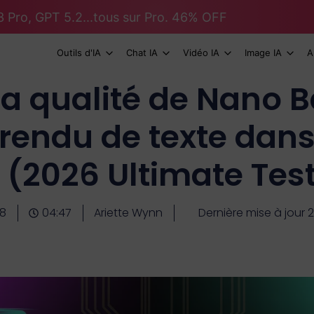
 Pro, GPT 5.2...tous sur Pro. 46% OFF
Outils d'IA
Chat IA
Vidéo IA
Image IA
A
 la qualité de Nano 
rendu de texte dan
 (2026 Ultimate Tes
8
04:47
Ariette Wynn
Dernière mise à jour