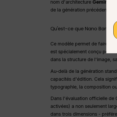
nom d'architecture
Gemini 3 
de la génération précédente a
Ce modèle permet de faire un 
est spécialement conçu pour tra
dans la structure de l'image, s
Au-delà de la génération stand
capacités d'édition. Cela sig
typographie, la composition ou l
Dans l'évaluation officielle de
activées) a non seulement lar
dans trois dimensions - préfére