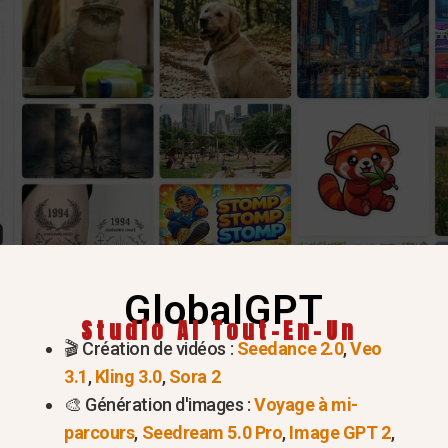
GlobalGPT
Essayez Nano Banana 2 maintenant >
Studio AI Tout-En-Un
🎬 Création de vidéos :
Seedance 2.0
,
Veo
no Banana 2 (Gemini 3.1 Flas
3.1
,
Kling 3.0
,
Sora 2
🎨 Génération d'images :
Voyage à mi-
e conversion texte-image de pointe de Google, fonctio
parcours
,
Seedream 5.0 Pro
,
Image GPT 2
,