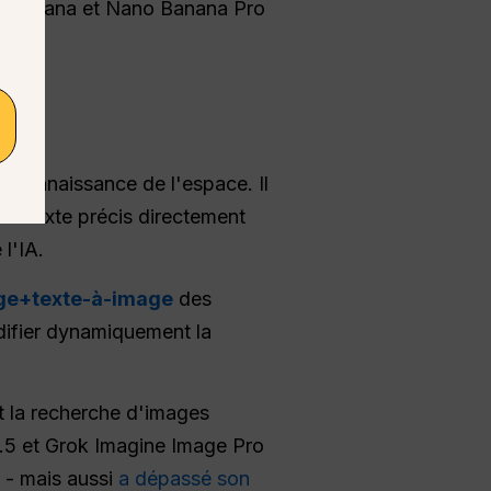
no Banana et Nano Banana Pro
 connaissance de l'espace. Il
t un texte précis directement
l'IA.
ge+texte-à-image
des
difier dynamiquement la
et la recherche d'images
.5 et Grok Imagine Image Pro
e - mais aussi
a dépassé son