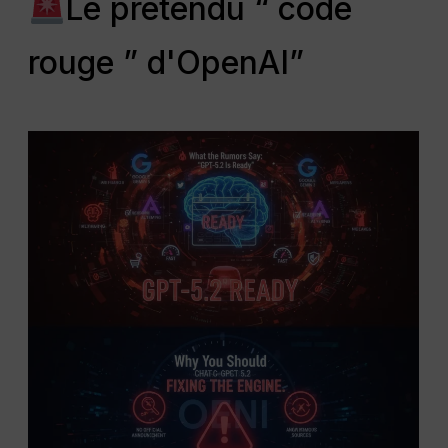
Le prétendu “ code
rouge ” d'OpenAI”