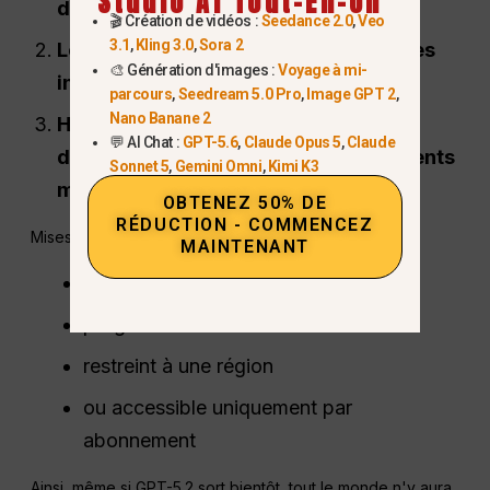
Studio AI Tout-En-Un
d'OpenAI
🎬 Création de vidéos :
Seedance 2.0
,
Veo
3.1
,
Kling 3.0
,
Sora 2
Les médias s'appuient sur des sources
🎨 Génération d'images :
Voyage à mi-
internes anonymes
parcours
,
Seedream 5.0 Pro
,
Image GPT 2
,
Nano Banane 2
Historique des retards de lancement
💬 AI Chat :
GPT-5.6
,
Claude Opus 5
,
Claude
d'OpenAI (GPT-4.5, GPT-5, déploiements
Sonnet 5
,
Gemini Omni
,
Kimi K3
multimodaux)
OBTENEZ 50% DE
RÉDUCTION - COMMENCEZ
Mises à jour passées souvent lancées :
MAINTENANT
tranquillement
progressivement
restreint à une région
ou accessible uniquement par
abonnement
Ainsi, même si GPT-5.2 sort bientôt, tout le monde n'y aura