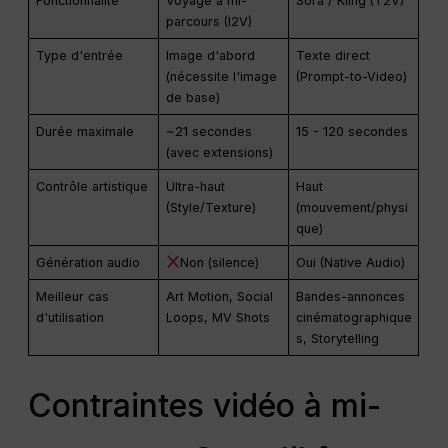
Fonctionnalité
Voyage à mi-
Sora / Kling (T2V)
parcours (I2V)
Type d'entrée
Image d'abord
Texte direct
(nécessite l'image
(Prompt-to-Video)
de base)
Durée maximale
~21 secondes
15 - 120 secondes
(avec extensions)
Contrôle artistique
Ultra-haut
Haut
(Style/Texture)
(mouvement/physi
que)
Génération audio
Non (silence)
Oui (Native Audio)
Meilleur cas
Art Motion, Social
Bandes-annonces
d'utilisation
Loops, MV Shots
cinématographique
s, Storytelling
Contraintes vidéo à mi-