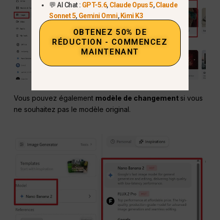
💬 AI Chat :
GPT-5.6
,
Claude Opus 5
,
Claude
Sonnet 5
,
Gemini Omni
,
Kimi K3
OBTENEZ 50% DE
RÉDUCTION - COMMENCEZ
MAINTENANT
Vous pouvez également
modèle de changement
si vous
ne souhaitez pas le modèle original.