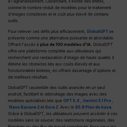
à l'agrandissement. Cependant, il existe des limites,
comme le nombre réduit de modèles pour le traitement
d'images complexes et le coût plus élevé de certains
outils.
Pour relever ces défis plus efficacement,
GlobalGPT
se
présente comme une alternative puissante et abordable.
Offrant l'accès à
plus de 100 modèles d'IA
, GlobalGPT
offre une plateforme complète aux utilisateurs qui
recherchent une restauration d'image de haute qualité. Il
élimine les obstacles liés aux coûts élevés et aux
fonctionnalités limitées, en offrant davantage d'options et
de meilleurs résultats.
GlobalGPT rassemble des outils avancés en un seul
endroit, facilitant le débruitage des images avec des
modèles spécialisés tels que
GPT 5.4
,
Gemini 3.1 Pro
,
Nano Banane 2
et
Sora 2
. Avec le
$5.8 Plan de base
,
Grâce à GlobalGPT, les utilisateurs peuvent accéder à ces
modèles sans se soucier des restrictions régionales, des
filigranes ou des flux de travail compliqués. Pour ceux qui