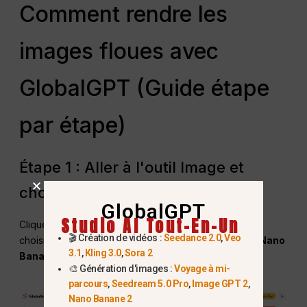
Comment rendre les
images floues avec
GlobalGPT (Guide étape
par étape)
Étape 1 : Aller à l'outil Image et
choisir un modèle
GlobalGPT
Studio AI Tout-En-Un
Cliquez sur
Image
sur la barre latérale gauche et
🎬 Création de vidéos :
Seedance 2.0
,
Veo
choisissez un modèle sur la droite. Je sélectionne
Nano
3.1
,
Kling 3.0
,
Sora 2
Banane 2
pour effectuer les étapes suivantes.
🎨 Génération d'images :
Voyage à mi-
parcours
,
Seedream 5.0 Pro
,
Image GPT 2
,
Nano Banane 2