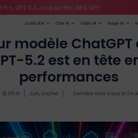
 Pro, GPT 5.2...tous sur Pro. 46% OFF
Outils d'IA
Chat IA
Vidéo IA
Image IA
A
eur modèle ChatGPT e
PT-5.2 est en tête e
performances
05:41
Juin, Sophie
Dernière mise à jour le 24