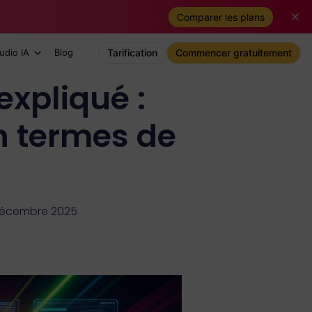
Comparer les plans
udio IA
Blog
Tarification
Commencer gratuitement
xpliqué :
n termes de
 décembre 2025