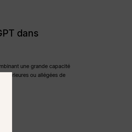
tGPT dans
ombinant une grande capacité
 antérieures ou allégées de