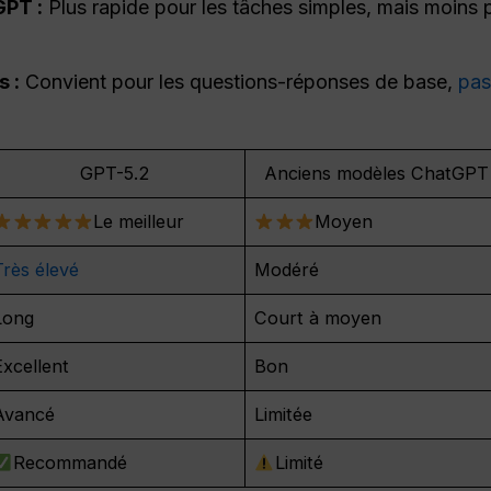
PT :
Plus rapide pour les tâches simples, mais moins
 :
Convient pour les questions-réponses de base,
pas
GPT-5.2
Anciens modèles ChatGPT
Le meilleur
Moyen
Très élevé
Modéré
Long
Court à moyen
Excellent
Bon
Avancé
Limitée
Recommandé
Limité