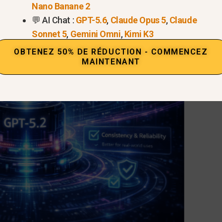
Nano Banane 2
💬 AI Chat :
GPT-5.6
,
Claude Opus 5
,
Claude
Sonnet 5
,
Gemini Omni
,
Kimi K3
OBTENEZ 50% DE RÉDUCTION - COMMENCEZ
MAINTENANT