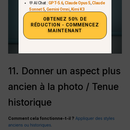
💬 AI Chat :
GPT-5.6
,
Claude Opus 5
,
Claude
Sonnet 5
,
Gemini Omni
,
Kimi K3
OBTENEZ 50% DE
RÉDUCTION - COMMENCEZ
MAINTENANT
11. Donner un aspect plus
ancien à la photo / Tenue
historique
Comment cela fonctionne-t-il ?
Appliquer des styles
anciens ou historiques
.