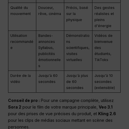
Qualité du
Douceur,
Précis, basé
Des gestes
mouvement
rêve, cinéma
sur la
réalistes et
physique
pleins
d'énergie
Utilisation
Bandes-
Démonstratio
Vidéos de
recommandé
annonces
ns
bienvenue
e
Syllabus,
scientifiques,
des
publicités
visites
étudiants,
émotionnelle
virtuelles
TikToks
s
Durée de la
Jusqu'à 60
Jusqu'à plus
Jusqu'à 10
vidéo
secondes
de 60
secondes
secondes
(extensible)
Conseil de pro :
Pour une campagne complète, utilisez
Sora 2
pour le film de votre marque principale,
Veo 3.1
pour des prises de vue précises du produit, et
Kling 2.6
pour les clips de médias sociaux mettant en scène des
personnes.