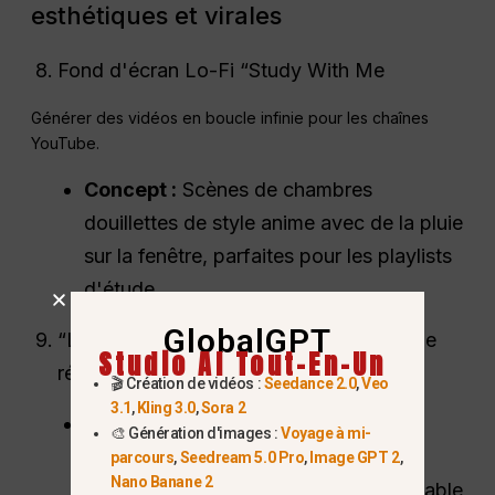
esthétiques et virales
Fond d'écran Lo-Fi “Study With Me
Générer des vidéos en boucle infinie pour les chaînes
YouTube.
Concept :
Scènes de chambres
douillettes de style anime avec de la pluie
sur la fenêtre, parfaites pour les playlists
d'étude.
GlobalGPT
“L'été contre l'école” : un changement de
Studio AI Tout-En-Un
réalité
🎬 Création de vidéos :
Seedance 2.0
,
Veo
3.1
,
Kling 3.0
,
Sora 2
Concept :
Une vidéo de transition où
🎨 Génération d'images :
Voyage à mi-
l'environnement passe d'une plage
parcours
,
Seedream 5.0 Pro
,
Image GPT 2
,
Nano Banane 2
ensoleillée à une bibliothèque confortable