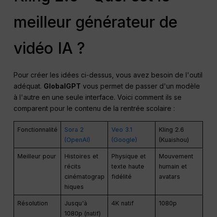
meilleur générateur de
vidéo IA ?
Pour créer les idées ci-dessus, vous avez besoin de l'outil
adéquat.
GlobalGPT
vous permet de passer d'un modèle
à l'autre en une seule interface. Voici comment ils se
comparent pour le contenu de la rentrée scolaire :
Fonctionnalité
Sora 2
Veo 3.1
Kling 2.6
(OpenAI)
(Google)
(Kuaishou)
Meilleur pour
Histoires et
Physique et
Mouvement
récits
texte haute
humain et
cinématograp
fidélité
avatars
hiques
Résolution
Jusqu'à
4K natif
1080p
1080p (natif)