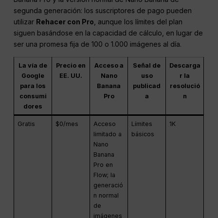
segunda generación: los suscriptores de pago pueden
utilizar
Rehacer con Pro
, aunque los límites del plan
siguen basándose en la capacidad de cálculo, en lugar de
ser una promesa fija de 100 o 1.000 imágenes al día.
La vía de
Precio en
Acceso a
Señal de
Descarga
Google
EE. UU.
Nano
uso
r la
para los
Banana
publicad
resolució
consumi
Pro
a
n
dores
Gratis
$0/mes
Acceso
Límites
1K
limitado a
básicos
Nano
Banana
Pro en
Flow; la
generació
n normal
de
imágenes