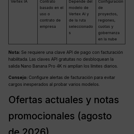
Vertex IA
Contrato
Depende del
Configuración
basado en el
modelo de
de
uso o
Vertex AI y
proyectos,
contrato de
de la ruta
regiones,
empresa
seleccionado
cuotas y
s
gobernanza
en la nube
Nota:
Se requiere una clave API de pago con facturación
habilitada. Las claves API gratuitas no desbloquean la
salida Nano Banana Pro 4K ni amplían los límites diarios.
Consejo:
Configure alertas de facturación para evitar
cargos inesperados al probar varios modelos.
Ofertas actuales y notas
promocionales (agosto
de 2026)