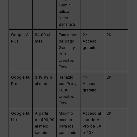
Gemini
utiliza
Nano
Banana 2
Google AI
$4,99 al
Funciones
2×
2K
Plus
mes
de pago
Acceso
Gemini y
gratuito
200
créditos
Flow
Google IA
$ 19,99 $
Rehazlo
4×
2K
Pro
al mes
con Pro y
Acceso
1.000
gratuito
créditos
Flow
Google IA
A partir
Máximo
Acceso al
2K
Ultra
de $99,99
acceso
uso de AI
al mes;
para los
Pro de 5×
también
consumid
o 20×