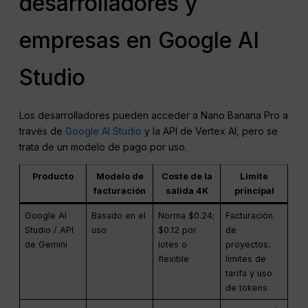
desarrolladores y
empresas en Google AI
Studio
Los desarrolladores pueden acceder a Nano Banana Pro a
través de
Google AI Studio
y la API de Vertex AI, pero se
trata de un modelo de pago por uso.
Producto
Modelo de
Coste de la
Límite
facturación
salida 4K
principal
Google AI
Basado en el
Norma $0.24;
Facturación
Studio / API
uso
$0.12 por
de
de Gemini
lotes o
proyectos,
flexible
límites de
tarifa y uso
de tokens