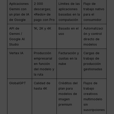
Aplicaciones
2 000
Límites de las
Flujo de
Gemini con
descargas;
aplicaciones
trabajo nativo
un plan de IA
«Redo» de
basadas en la
para el
de Google
pago con Pro
computación
consumidor
API de
1K, 2K y 4K
Basado en el
Automatizaci
Gemini /
uso
ón y control
Google AI
directo de
Studio
modelos
Vertex IA
Producción
Facturación y
Cargas de
empresarial
cuotas en la
trabajo de
en función
nube
producción
del modelo y
gestionadas
la ruta
GlobalGPT
Calidad de
Créditos del
Flujos de
hasta 4K
plan para
trabajo
modelos de
creativos
imagen
multimodelo
premium
sin
suscripciones