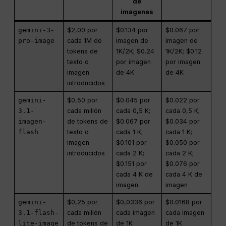
de
imágenes
gemini-3-
$2,00 por
$0.134 por
$0.067 por
pro-image
cada 1M de
imagen de
imagen de
tokens de
1K/2K; $0.24
1K/2K; $0.12
texto o
por imagen
por imagen
imagen
de 4K
de 4K
introducidos
gemini-
$0,50 por
$0.045 por
$0.022 por
3.1-
cada millón
cada 0,5 K;
cada 0,5 K;
imagen-
de tokens de
$0.067 por
$0.034 por
flash
texto o
cada 1 K;
cada 1 K;
imagen
$0.101 por
$0.050 por
introducidos
cada 2 K;
cada 2 K;
$0.151 por
$0.076 por
cada 4 K de
cada 4 K de
imagen
imagen
gemini-
$0,25 por
$0,0336 por
$0.0168 por
3.1-flash-
cada millón
cada imagen
cada imagen
lite-image
de tokens de
de 1K
de 1K