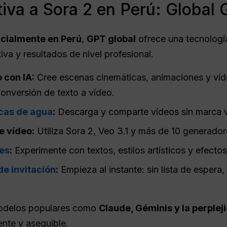
tiva a Sora 2 en Perú: Global
ficialmente en Perú
,
GPT global
ofrece una tecnología 
tiva y resultados de nivel profesional.
 con IA:
Cree escenas cinemáticas, animaciones y vídeo
nversión de texto a vídeo.
cas de agua
:
Descarga y comparte vídeos sin marca vi
e vídeo:
Utiliza Sora 2, Veo 3.1 y más de 10 generador
tes
:
Experimente con textos, estilos artísticos y efectos 
de invitación
:
Empieza al instante: sin lista de espera,
odelos populares como
Claude, Géminis y la perplej
ente y asequible.