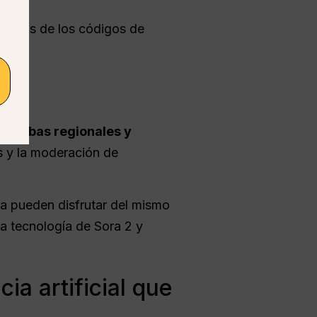
lestias de los códigos de
pruebas regionales y
s y la moderación de
a pueden disfrutar del mismo
la tecnología de Sora 2 y
ia artificial que