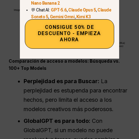
Nano Banana 2
💬 Chat AI:
GPT-5.6
,
Claude Opus 5
,
Claude
Soneto 5
,
Gemini Omni
,
Kimi K3
CONSIGUE 50% DE
DESCUENTO - EMPIEZA
AHORA
Comparación de acceso a modelos: Búsqueda vs.
100+ Top Models
Perplejidad
es para Buscar:
La
perplejidad es estupenda para encontrar
hechos, pero limita el acceso a los
modelos creativos más poderosos.
GlobalGPT es para todo:
Con
GlobalGPT, si un modelo no puede