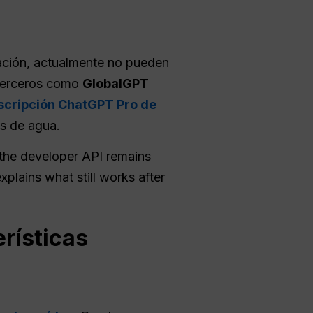
tación, actualmente no pueden
 terceros como
GlobalGPT
uscripción ChatGPT Pro de
as de agua.
e the developer API remains
xplains what still works after
erísticas