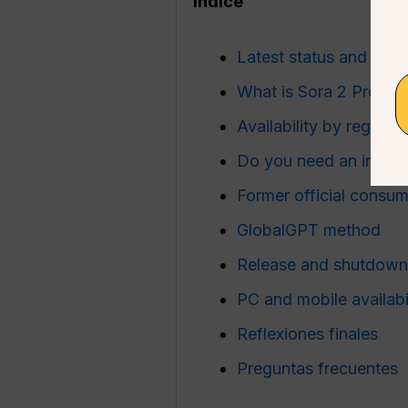
Índice
Latest status and laun
What is Sora 2 Pro?
Availability by region
Do you need an invite
Former official consu
GlobalGPT method
Release and shutdown 
PC and mobile availabi
Reflexiones finales
Preguntas frecuentes