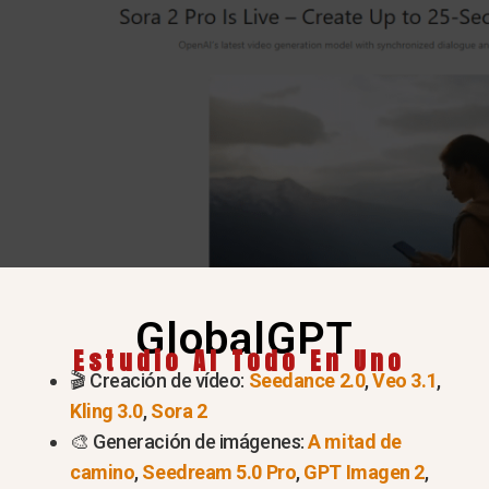
GlobalGPT
Estudio AI Todo En Uno
🎬 Creación de vídeo:
Seedance 2.0
,
Veo 3.1
,
Kling 3.0
,
Sora 2
Pruebe Sora 2 Pro ahora >
🎨 Generación de imágenes:
A mitad de
camino
,
Seedream 5.0 Pro
,
GPT Imagen 2
,