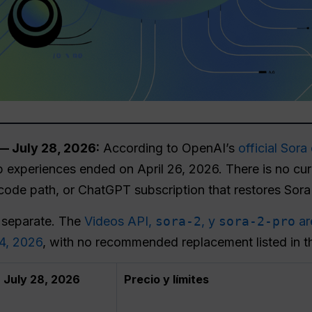
— July 28, 2026:
According to OpenAI’s
official Sora
xperiences ended on April 26, 2026. There is no curr
-code path, or ChatGPT subscription that restores Sora
s separate. The
Videos API,
sora-2
, y
sora-2-pro
ar
4, 2026
, with no recommended replacement listed in t
n July 28, 2026
Precio y límites