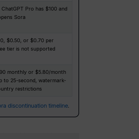
 ChatGPT Pro has $100 and
eopens Sora
30, $0.50, or $0.70 per
ee tier is not supported
1.90 monthly or $5.80/month
 up to 25-second, watermark-
untry restrictions
ra discontinuation timeline
.