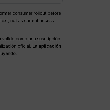
former consumer rollout before
ext, not as current access
ón válido como una suscripción
lización oficial,
La aplicación
cluyendo: