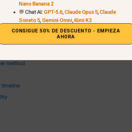
Nano Banana 2
💬 Chat AI:
GPT-5.6
,
Claude Opus 5
,
Claude
ch-era context
Soneto 5
,
Gemini Omni
,
Kimi K3
CONSIGUE 50% DE DESCUENTO - EMPIEZA
AHORA
 code?
mer method
timeline
lity