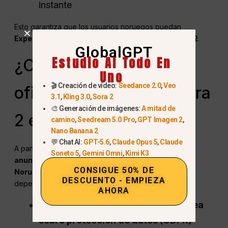
instante
Esto garantiza que los usuarios noruegos puedan
Experimenta hoy todas las posibilidades de Sora 2
.
GlobalGPT
Estudio AI Todo En
¿Cuándo se lanzará
Uno
🎬 Creación de vídeo:
Seedance 2.0
,
Veo
oficialmente OpenAI Sora
3.1
,
Kling 3.0
,
Sora 2
🎨 Generación de imágenes:
A mitad de
2 en Noruega?
camino
,
Seedream 5.0 Pro
,
GPT Imagen 2
,
Nano Banana 2
💬 Chat AI:
GPT-5.6
,
Claude Opus 5
,
Claude
A partir de
Octubre de 2025
, OpenAI tiene
no ha
Soneto 5
,
Gemini Omni
,
Kimi K3
anunciado una fecha de lanzamiento pública para
CONSIGUE 50% DE
Noruega
u otros países europeos. La disponibilidad
DESCUENTO - EMPIEZA
dependerá probablemente de:
AHORA
Cumplimiento de
Legislación europea
sobre protección de datos (GDPR)