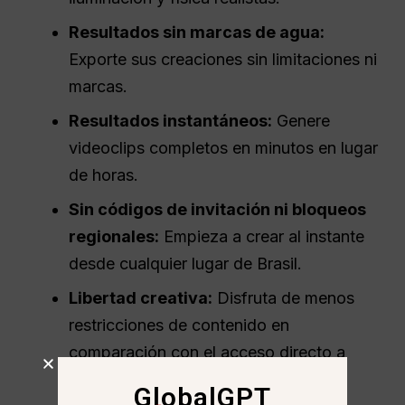
Resultados sin marcas de agua:
Exporte sus creaciones sin limitaciones ni
marcas.
Resultados instantáneos:
Genere
videoclips completos en minutos en lugar
de horas.
Sin códigos de invitación ni bloqueos
regionales:
Empieza a crear al instante
desde cualquier lugar de Brasil.
Libertad creativa:
Disfruta de menos
restricciones de contenido en
comparación con el acceso directo a
Sora.
GlobalGPT