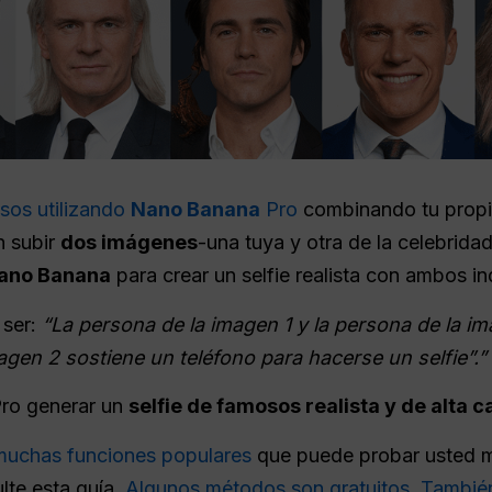
sos utilizando
Nano Banana
Pro
combinando tu propi
n subir
dos imágenes
-una tuya y otra de la celebrida
ano Banana
para crear un selfie realista con ambos in
 ser:
“La persona de la imagen 1 y la persona de la i
agen 2 sostiene un teléfono para hacerse un selfie”.”
Pro generar un
selfie de famosos realista y de alta c
muchas funciones populares
que puede probar usted m
ulte esta guía.
Algunos métodos son gratuitos
.
También