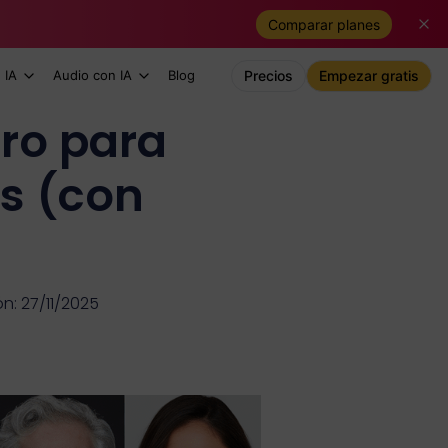
Comparar planes
 IA
Audio con IA
Blog
Precios
Empezar gratis
ro para
os (con
n: 27/11/2025