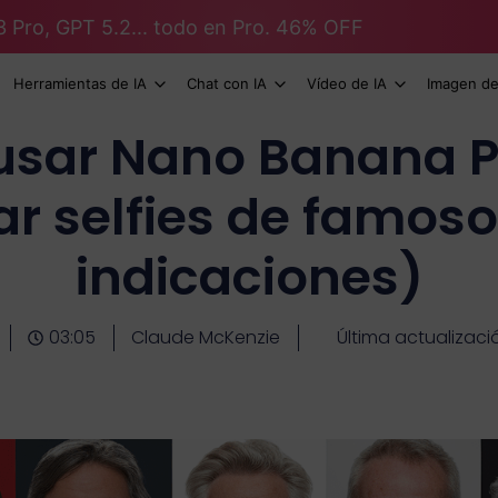
3 Pro, GPT 5.2... todo en Pro. 46% OFF
Herramientas de IA
Chat con IA
Vídeo de IA
Imagen de
sar Nano Banana P
r selfies de famos
indicaciones)
03:05
Claude McKenzie
Última actualizació