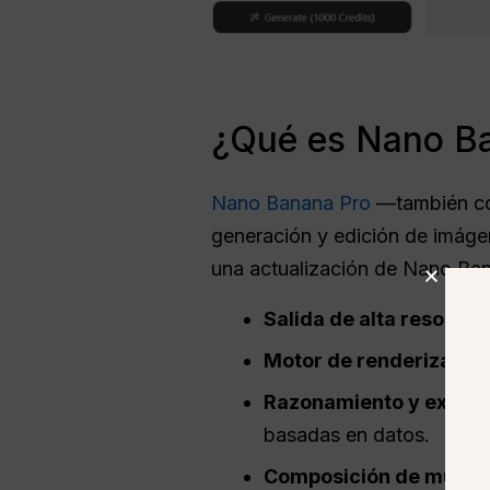
¿Qué es Nano B
Nano Banana Pro
—también co
generación y edición de imáge
una actualización de Nano Ban
Salida de alta resolució
Motor de renderización
Razonamiento y exactit
basadas en datos.
Composición de múltip