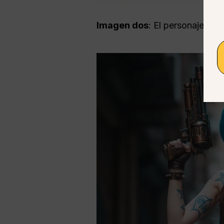
Imagen dos
: El personaje qu