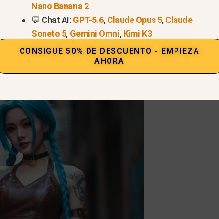
Nano Banana 2
💬 Chat AI:
GPT-5.6
,
Claude Opus 5
,
Claude
e quieres animar.Aquí hay un modelo cosplaying como J
Soneto 5
,
Gemini Omni
,
Kimi K3
CONSIGUE 50% DE DESCUENTO - EMPIEZA
AHORA