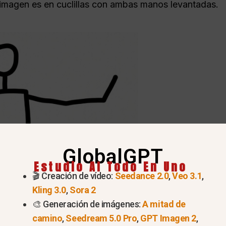
 imagen es en cuclillas con ambas manos levantadas.
GlobalGPT
Estudio AI Todo En Uno
🎬 Creación de vídeo:
Seedance 2.0
,
Veo 3.1
,
Kling 3.0
,
Sora 2
🎨 Generación de imágenes:
A mitad de
camino
,
Seedream 5.0 Pro
,
GPT Imagen 2
,