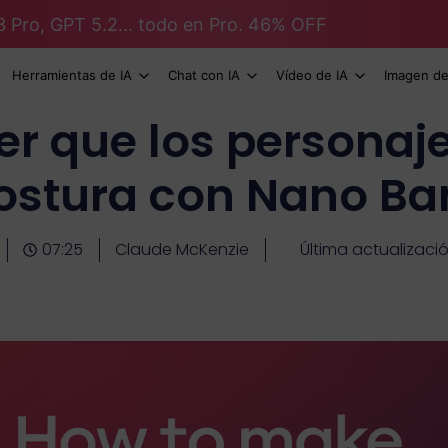
3 Pro, GPT 5.2... todo en Pro. 46% OFF
Herramientas de IA
Chat con IA
Vídeo de IA
Imagen de
r que los personaj
ostura con Nano B
07:25
Claude McKenzie
Última actualizaci