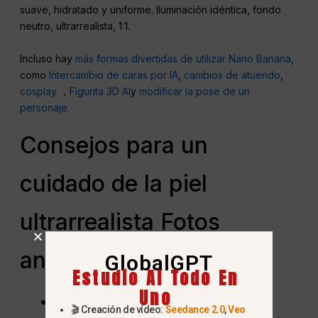
suave, hidratado y uniforme. Iluminación idéntica, fondo
neutro, ultrarrealista, 1:1.
Incluso hay
más formas divertidas de utilizar Nano Banana
,
como
Intercambio de caras por IA
,
cambios de atuendo
,
cosplay
，
Figurita 3D AI
y
modificar la pose de un
personaje
.
Consejos para un
cuidado de la piel
ultrarrealista Fotos
antes/después
GlobalGPT
Estudio AI Todo En
Uno
Misma pose y ángulo:
Asegúrate
🎬 Creación de vídeo:
Seedance 2.0
,
Veo