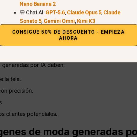
Nano Banana 2
💬 Chat AI:
GPT-5.6
,
Claude Opus 5
,
Claude
Soneto 5
,
Gemini Omni
,
Kimi K3
asma
CONSIGUE 50% DE DESCUENTO - EMPIEZA
 estilo de vida
AHORA
n de compra
 generadas por IA deben:
 la tela.
con precisión.
s
s clientes potenciales.
genes de moda generadas po