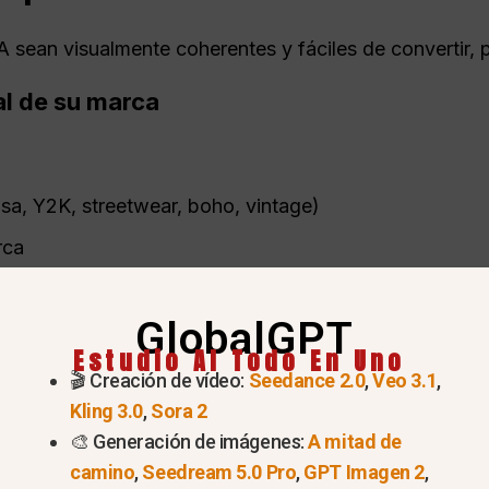
A sean visualmente coherentes y fáciles de convertir, p
al de su marca
josa, Y2K, streetwear, boho, vintage)
rca
o, estilo de vida, editorial, pasarela)
GlobalGPT
que necesita
Estudio AI Todo En Uno
🎬 Creación de vídeo:
Seedance 2.0
,
Veo 3.1
,
e con:
Kling 3.0
,
Sora 2
🎨 Generación de imágenes:
A mitad de
modelos
camino
,
Seedream 5.0 Pro
,
GPT Imagen 2
,
ducto