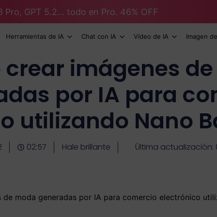
3 Pro, GPT 5.2... todo en Pro. 46% OFF
Herramientas de IA
Chat con IA
Vídeo de IA
Imagen de
crear imágenes d
adas por IA para co
co utilizando Nano 
2
02:57
Hale brillante
Última actualización: