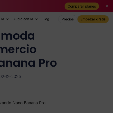
Comparar planes
 IA
Audio con IA
Blog
Precios
Empezar gratis
e moda
mercio
Banana Pro
 02-12-2025