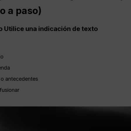
o a paso)
o Utilice una indicación de texto
to
enda
 o antecedentes
fusionar