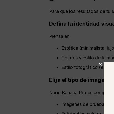
Para que los resultados de tu I
Defina la identidad visu
Piensa en:
Estética (minimalista, lu
Colores y estilo de la ma
Estilo fotográfico (estudi
Elija el tipo de imagen 
Nano Banana Pro es compatibl
Imágenes de prueba de 
Fotografías solo del pro