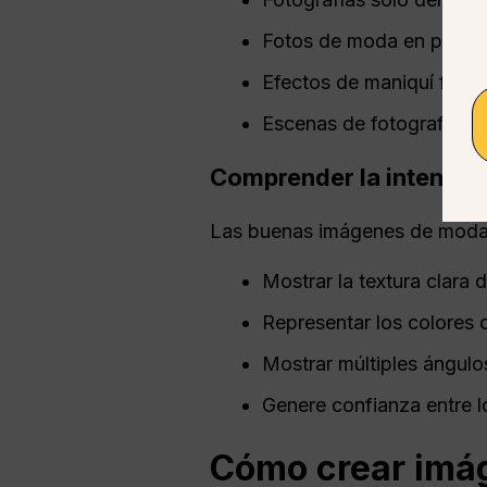
Fotos de moda en plano
Efectos de maniquí fant
Escenas de fotografía de
Comprender la intenció
Las buenas imágenes de moda
Mostrar la textura clara de
Representar los colores 
Mostrar múltiples ángulo
Genere confianza entre lo
Cómo crear imá