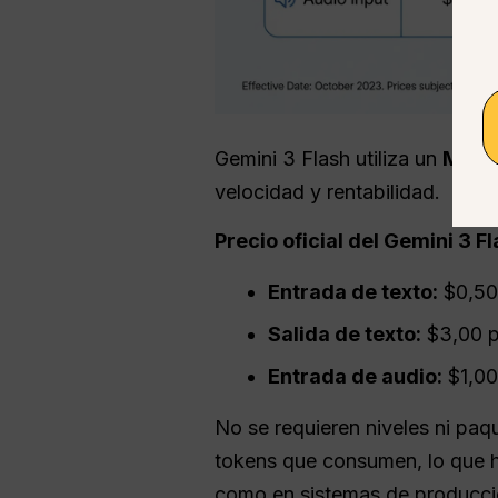
Gemini 3 Flash utiliza un
Model
velocidad y rentabilidad.
Precio oficial del Gemini 3 Fl
Entrada de texto:
$0,50 
Salida de texto:
$3,00 p
Entrada de audio:
$1,00
No se requieren niveles ni paq
tokens que consumen, lo que h
como en sistemas de producció