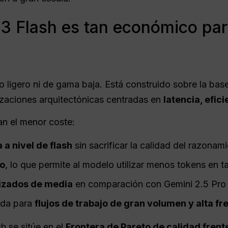
 3 Flash es tan económico pa
 ligero ni de gama baja. Está construido sobre la ba
izaciones arquitectónicas centradas en
latencia, efic
an el menor coste:
 a nivel de flash
sin sacrificar la calidad del razonam
vo
, lo que permite al modelo utilizar menos tokens en t
izados de media
en comparación con Gemini 2.5 Pro e
ada para
flujos de trabajo de gran volumen y alta f
h se sitúe en el
Frontera de Pareto de calidad frent