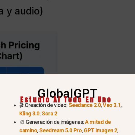
a y audio)
GlobalGPT
Estudio AI Todo En Uno
🎬 Creación de vídeo:
Seedance 2.0
,
Veo 3.1
,
Kling 3.0
,
Sora 2
🎨 Generación de imágenes:
A mitad de
camino
,
Seedream 5.0 Pro
,
GPT Imagen 2
,