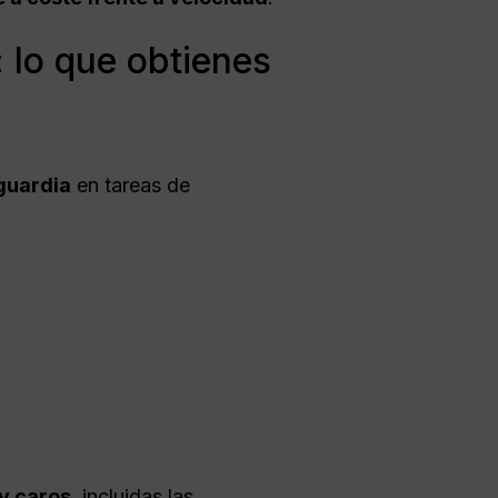
 lo que obtienes
guardia
en tareas de
y caros
, incluidas las