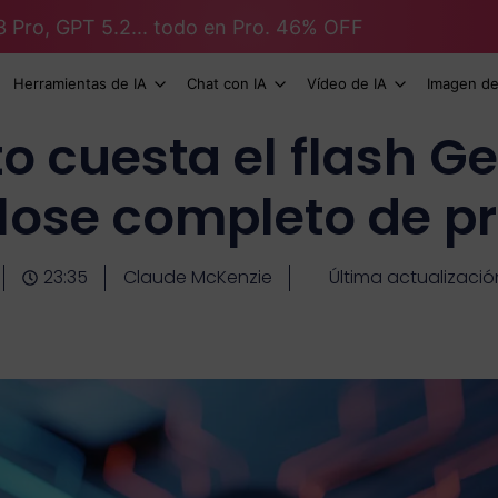
3 Pro, GPT 5.2... todo en Pro. 46% OFF
Herramientas de IA
Chat con IA
Vídeo de IA
Imagen de
o cuesta el flash Ge
lose completo de pr
23:35
Claude McKenzie
Última actualizació