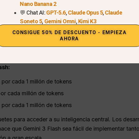
Nano Banana 2
💬 Chat AI:
GPT-5.6
,
Claude Opus 5
,
Claude
Soneto 5
,
Gemini Omni
,
Kimi K3
CONSIGUE 50% DE DESCUENTO - EMPIEZA
AHORA
o de precios sencillo basado en el uso.
Diseñado par
ash:
por cada 1 millón de tokens
or cada millón de tokens
 por cada 1 millón de tokens
uetes para acceder a su inteligencia central. Los desar
ace que Gemini 3 Flash sea fácil de implementar tan
n a gran escala.