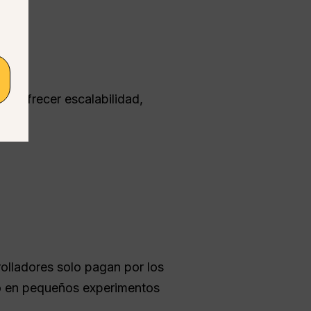
a ofrecer escalabilidad,
rolladores solo pagan por los
to en pequeños experimentos