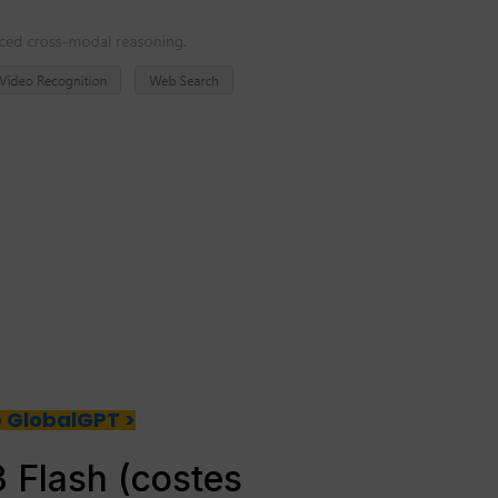
e GlobalGPT >
3 Flash (costes