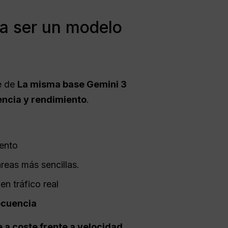
ra ser un modelo
se de
La misma base Gemini 3
iencia y rendimiento
.
iento
areas más sencillas.
n tráfico real
recuencia
e a coste frente a velocidad
.