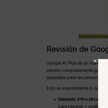
Descubre los
Revisión de Goog
Google AI Plus es un nuevo pla
versión completamente gratuita
asequible para las personas qu
Esto es exactamente lo que obt
Géminis 3
Pro
(Acceso 
para razonar y codificar