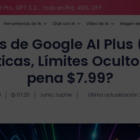
3 Pro, GPT 5.2... todo en Pro. 46% OFF
Herramientas de IA
Chat con IA
Vídeo de IA
Imagen de
is de Google AI Plus 
icas, Límites Oculto
pena $7.99?
8
07:20
Junio, Sophie
Última actualización