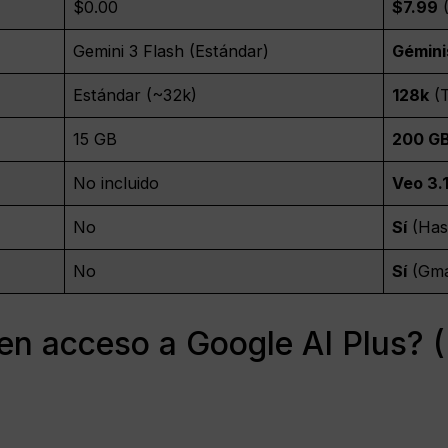
$0.00
$7.99
(
Gemini 3 Flash (Estándar)
Gémini
Estándar (~32k)
128k
(T
15 GB
200 G
No incluido
Veo 3.
No
Sí
(Has
No
Sí
(Gmai
en acceso a Google AI Plus? (