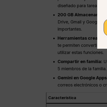
diseñado para tareas ráp
200 GB
Almacenamient
Drive, Gmail y Google Fo
importantes.
Herramientas creativas
te permiten convertir me
utilizar estas funciones.
Compartir en familia:
Un
5 miembros de la familia
Gemini en Google Apps
correos electrónicos o c
Característica