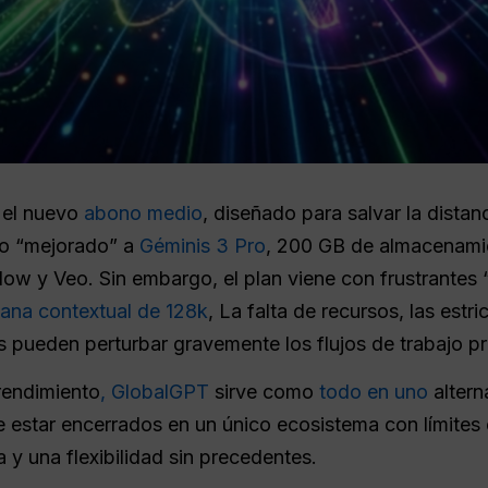
 el nuevo
abono medio
, diseñado para salvar la distanci
so “mejorado” a
Géminis 3 Pro
, 200 GB de almacenami
ow y Veo. Sin embargo, el plan viene con frustrantes 
ana contextual de 128k
, La falta de recursos, las estr
es pueden perturbar gravemente los flujos de trabajo pr
rendimiento
, GlobalGPT
sirve como
todo en uno
altern
de estar encerrados en un único ecosistema con límites 
y una flexibilidad sin precedentes.