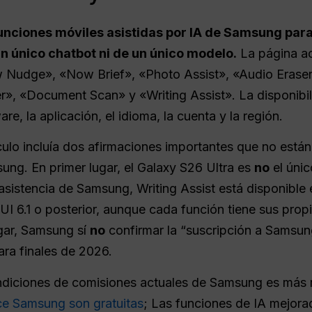
funciones móviles asistidas por IA de Samsung para
un único chatbot ni de un único modelo.
La página a
Nudge», «Now Brief», «Photo Assist», «Audio Eraser»
ter», «Document Scan» y «Writing Assist». La disponibil
are, la aplicación, el idioma, la cuenta y la región.
ículo incluía dos afirmaciones importantes que no está
ng. En primer lugar, el Galaxy S26 Ultra es
no
el únic
asistencia de Samsung, Writing Assist está disponible
UI 6.1 o posterior, aunque cada función tiene sus propi
gar, Samsung sí
no
confirmar la “suscripción a Samsung
ra finales de 2026.
ndiciones de comisiones actuales de Samsung es más r
ce Samsung son gratuitas
; Las funciones de IA mejor