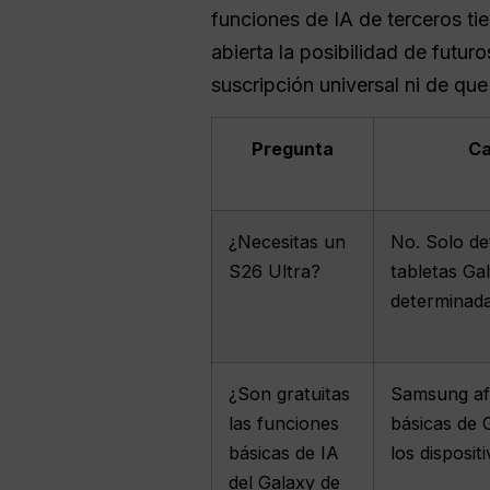
funciones de IA de terceros tie
abierta la posibilidad de futu
suscripción universal ni de qu
Pregunta
Ca
¿Necesitas un
No. Solo de
S26 Ultra?
tabletas Ga
determinada
¿Son gratuitas
Samsung afi
las funciones
básicas de 
básicas de IA
los disposit
del Galaxy de