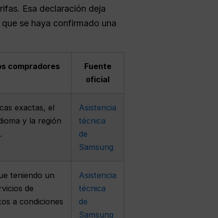
rifas. Esa declaración deja
de que se haya confirmado una
los compradores
Fuente
oficial
cas exactas, el
Asistencia
idioma y la región
técnica
.
de
Samsung
ue teniendo un
Asistencia
rvicios de
técnica
tos a condiciones
de
Samsung