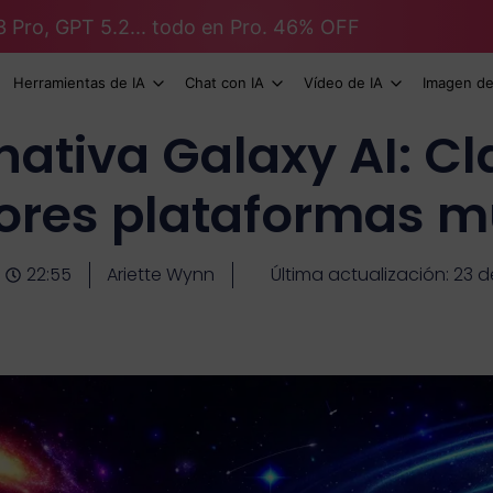
3 Pro, GPT 5.2... todo en Pro. 46% OFF
Herramientas de IA
Chat con IA
Vídeo de IA
Imagen de
nativa Galaxy AI: Cl
jores plataformas m
22:55
Ariette Wynn
Última actualización: 23 d