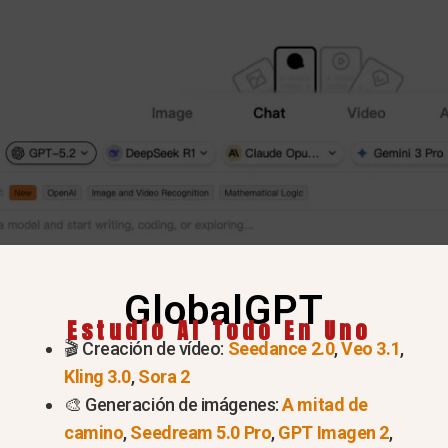
GlobalGPT
Estudio AI Todo En Uno
artificial todo en uno para escribir, generar imáge
🎬 Creación de vídeo:
Seedance 2.0
,
Veo 3.1
,
Banana, etc.
Kling 3.0
,
Sora 2
🎨 Generación de imágenes:
A mitad de
ruebe más de 100 modelos de IA en Global G
camino
,
Seedream 5.0 Pro
,
GPT Imagen 2
,