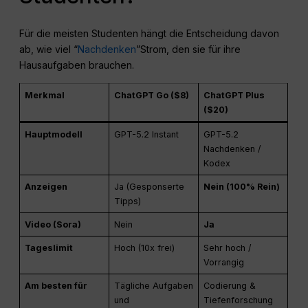
Für die meisten Studenten hängt die Entscheidung davon
ab, wie viel “
Nachdenken
”Strom, den sie für ihre
Hausaufgaben brauchen.
Merkmal
ChatGPT Go ($8)
ChatGPT Plus
($20)
Hauptmodell
GPT-5.2 Instant
GPT-5.2
Nachdenken /
Kodex
Anzeigen
Ja (Gesponserte
Nein (100% Rein)
Tipps)
Video (Sora)
Nein
Ja
Tageslimit
Hoch (10x frei)
Sehr hoch /
Vorrangig
Am besten für
Tägliche Aufgaben
Codierung &
und
Tiefenforschung