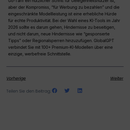
Go-Tarif ein nützlicher Schritt für Gelegenheitsnutzer ist,
aber der Kompromiss, “für Werbung zu bezahlen” und die
eingeschränkte Modellleistung ist eine erhebliche Hürde
für echte Produktivität. Bei der Wahl eines KI-Tools im Jahr
2026 sollte es darum gehen, Hindernisse zu beseitigen,
und nicht darum, neue Hindernisse wie “gesponserte
Tipps” oder Regionalsperren hinzuzufügen. GlobalGPT
verbindet Sie mit 100+ Premium-KI-Modellen über eine
einzige, werbefreie Schnittstelle.
Vorherige
Weiter
Teilen Sie den Beitrag: