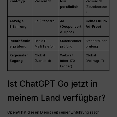
Kontotyp
Persönlich
Nur
Persönlich
persönlich
(Einzelperson
)
Anzeige
Ja (Standard)
Ja
Keine (100%
Erfahrung
(Gesponsert
Ad-Free)
e Tipps)
Identitätsüb
Basic E-
Standardüber
Standardüber
erprüfung
Mail/Telefon
prüfung
prüfung
Regionaler
Global
Weltweit
Global
Zugang
(Standard)
(über 170
(Vollzugriff)
Länder)
Ist ChatGPT Go jetzt in
meinem Land verfügbar?
OpenAI hat diesen Dienst seit seiner Einführung rasch