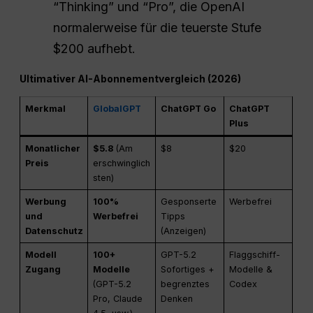
“Thinking” und “Pro”, die OpenAI
normalerweise für die teuerste Stufe
$200 aufhebt.
Ultimativer AI-Abonnementvergleich (2026)
Merkmal
GlobalGPT
ChatGPT Go
ChatGPT
Plus
Monatlicher
$5.8
(Am
$8
$20
Preis
erschwinglich
sten)
Werbung
100%
Gesponserte
Werbefrei
und
Werbefrei
Tipps
Datenschutz
(Anzeigen)
Modell
100+
GPT-5.2
Flaggschiff-
Zugang
Modelle
Sofortiges +
Modelle &
(GPT-5.2
begrenztes
Codex
Pro, Claude
Denken