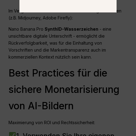
Im Vergleich zu anderen kommerziellen Bildgeneratoren
(z.B. Midjourney, Adobe Firefly):
Nano Banana Pro
SynthID-Wasserzeichen
- eine
unsichtbare digitale Unterschrift - ermöglicht die
Rückverfolgbarkeit, was für die Einhaltung von
Vorschriften und die Markentransparenz auch im
kommerziellen Kontext nützlich sein kann.
Best Practices für die
sichere Monetarisierung
von AI-Bildern
Maximierung von ROI und Rechtssicherheit:
1. Verwenden Sie Ihre eigenen