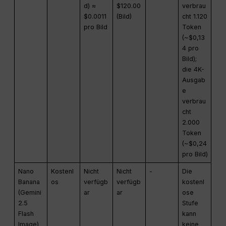
d) ≈
$120.00
verbrau
$0.0011
(Bild)
cht 1.120
pro Bild
Token
(~$0,13
4 pro
Bild);
die 4K-
Ausgab
e
verbrau
cht
2.000
Token
(~$0,24
pro Bild)
Nano
Kostenl
Nicht
Nicht
-
Die
Banana
os
verfügb
verfügb
kostenl
(Gemini
ar
ar
ose
2.5
Stufe
Flash
kann
Image)
keine