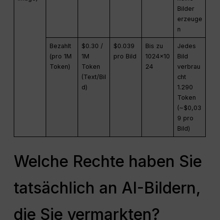
Bilder
erzeuge
n
Bezahlt
$0.30 /
$0.039
Bis zu
Jedes
(pro 1M
1M
pro Bild
1024×10
Bild
Token)
Token
24
verbrau
(Text/Bil
cht
d)
1.290
Token
(~$0,03
9 pro
Bild)
Welche Rechte haben Sie
tatsächlich an AI-Bildern,
die Sie vermarkten?