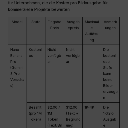
für Unternehmen, die die Kosten pro Bildausgabe für
kommerzielle Projekte bewerten.
Modell
Stufe
Eingabe
Ausgab
Maximal
Anmerk
Preis
epreis
e
ungen
Auflösu
ng
Nano
Kostenl
Nicht
Nicht
-
Die
Banana
os
verfügb
verfügb
kostenl
Pro
ar
ar
ose
(Gemini
Stufe
3 Pro
kann
Vorscha
keine
u)
Bilder
erzeuge
n
Bezahlt
$2.00 /
$12.00
1K-4K
Die
(pro 1M
1M
(Text +
1K/2K-
Token)
Token
Begründ
Ausgab
(Text/Bil
ung),
e