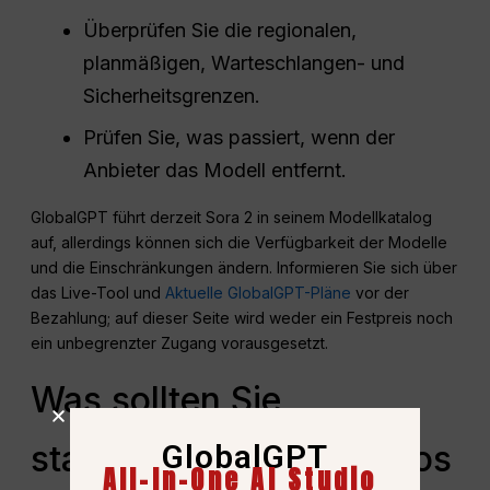
Überprüfen Sie die regionalen,
planmäßigen, Warteschlangen- und
Sicherheitsgrenzen.
Prüfen Sie, was passiert, wenn der
Anbieter das Modell entfernt.
GlobalGPT führt derzeit Sora 2 in seinem Modellkatalog
auf, allerdings können sich die Verfügbarkeit der Modelle
und die Einschränkungen ändern. Informieren Sie sich über
das Live-Tool und
Aktuelle GlobalGPT-Pläne
vor der
Bezahlung; auf dieser Seite wird weder ein Festpreis noch
ein unbegrenzter Zugang vorausgesetzt.
Was sollten Sie
GlobalGPT
stattdessen für KI-Videos
All-In-One AI Studio