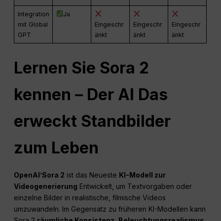
Integration
Ja
mit Global
Eingeschr
Eingeschr
Eingeschr
GPT
änkt
änkt
änkt
Lernen Sie Sora 2
kennen – Der
AI
Das
erweckt Standbilder
zum Leben
OpenAI
’Sora 2
ist das Neueste
KI-Modell zur
Videogenerierung
Entwickelt, um Textvorgaben oder
einzelne Bilder in realistische, filmische Videos
umzuwandeln. Im Gegensatz zu früheren KI-Modellen kann
Sora 2
räumliche Konsistenz
,
Beleuchtungsrealismus
,