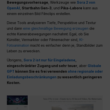
Bewegungsvorhersage
, Werkzeuge wie
Sora 2 von
OpenAI
,
Startbahn Gen-3
, und
Pika-Labore
kann aus
einem einzelnen Bild Filmclips erstellen.
Diese Tools analysieren Tiefe, Perspektive und Textur
und dann
eine gleichmäßige Bewegung erzeugen
die
echte Kamerabewegungen nachahmt. Egal, ob Sie
Künstler, Vermarkter oder Filmemacher sind,
KI-
Fotoanimation
macht es einfacher denn je, Standbilder zum
Leben zu erwecken.
Übrigens,
Sora 2 ist nur für Eingeladene
,
eingeschränkter Zugang und sehr teuer
, aber
Globale
GPT
können Sie es frei verwenden
ohne regionale oder
Einladungsbeschränkungen
zu wesentlich geringeren
Kosten.