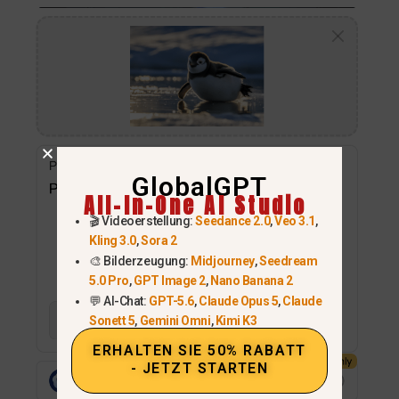
GlobalGPT
All-In-One AI Studio
🎬 Videoerstellung:
Seedance 2.0
,
Veo 3.1
,
Kling 3.0
,
Sora 2
🎨 Bilderzeugung:
Midjourney
,
Seedream
5.0 Pro
,
GPT Image 2
,
Nano Banana 2
💬 AI-Chat:
GPT-5.6
,
Claude Opus 5
,
Claude
Sonett 5
,
Gemini Omni
,
Kimi K3
ERHALTEN SIE 50% RABATT
- JETZT STARTEN