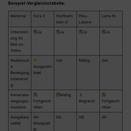
Beispiel-Vergleichstabelle:
Merkmal
Sora 2
Startbahn
Pika-
Luma KI
Gen-3
Labore
Unterstütz
Ja
Ja
Ja
Ja
ung für
Bild-zu-
Video
Realistisch
Gut
Mäßig
Gut
e
Ausgezeic
Bewegung
hnet
ssteuerun
g
Kamerabe
Mäßig
wegungss
Fortgesch
Begrenzt
Fortgesch
imulation
ritten
ritten
Ausgabeq
4K-
HD
HD
4K
ualität
Kinoqualit
ät