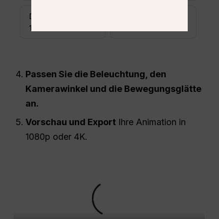
Passen Sie die Beleuchtung, den
Kamerawinkel und die Bewegungsglätte
an.
Vorschau und Export
Ihre Animation in
1080p oder 4K.