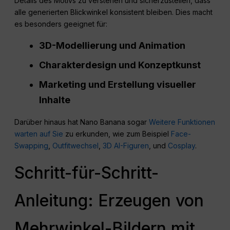
Details des Motivs zu verstehen und sicherzustellen, dass
alle generierten Blickwinkel konsistent bleiben. Dies macht
es besonders geeignet für:
3D-Modellierung und Animation
Charakterdesign und Konzeptkunst
Marketing und Erstellung visueller
Inhalte
Darüber hinaus hat Nano Banana sogar
Weitere Funktionen
warten auf Sie
zu erkunden, wie zum Beispiel
Face-
Swapping
,
Outfitwechsel
,
3D AI-Figuren
, und
Cosplay
.
Schritt-für-Schritt-
Anleitung: Erzeugen von
Mehrwinkel-Bildern mit