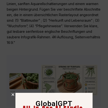
Linien, sanften Aquarellschattierungen und einem warmen
beigen Hintergrund. Fügen Sie vier beschriftete Abschnitte
ein, die in einem übersichtlichen Rasterlayout angeordnet
sind: (1) “Blattmuster” ; (2) “Herkunft und Lebensraum” ; (3)
“Wuchsform”; (4) “Pflegehinweise”. Verwenden Sie klare,
gut lesbare serifenlose englische Beschriftungen und
saubere Infografik-Rahmen. 4K-Auflösung, Seitenverhältnis
16:9.”
GlobalGPT