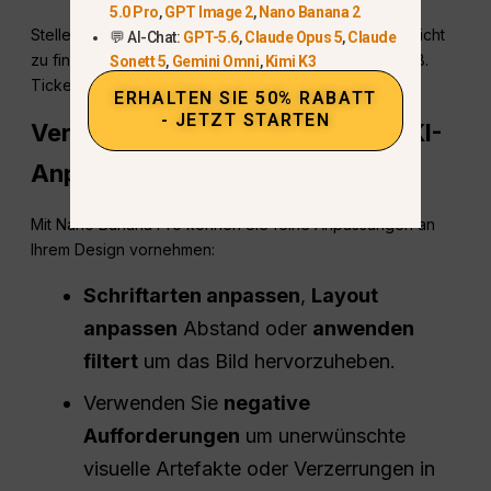
5.0 Pro
,
GPT Image 2
,
Nano Banana 2
Stellen Sie sicher, dass der CTA Ihrer Veranstaltung leicht
💬 AI-Chat:
GPT-5.6
,
Claude Opus 5
,
Claude
zu finden ist und die Nutzer zum Handeln animiert (z. B.
Sonett 5
,
Gemini Omni
,
Kimi K3
Tickets kaufen, sich anmelden).
ERHALTEN SIE 50% RABATT
- JETZT STARTEN
Verfeinerung des Designs durch KI-
Anpassung
Mit Nano Banana Pro können Sie feine Anpassungen an
Ihrem Design vornehmen:
Schriftarten anpassen
,
Layout
anpassen
Abstand oder
anwenden
filtert
um das Bild hervorzuheben.
Verwenden Sie
negative
Aufforderungen
um unerwünschte
visuelle Artefakte oder Verzerrungen in