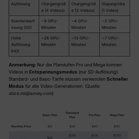
Auflösung
Chargengröß
Chargengröß
Stapelgröße
e (4 Videos)
e (2 Videos)
(1 Video)
Standardaufl
~8 GPU-
~4 GPU-
~2 GPU-
ösung (SD)
Minuten
Minuten
Minuten
Hohe
~26 GPU-
~13 GPU-
~7 GPU-
Auflösung
Minuten
Minuten
Minuten
(HD)
Anmerkung:
Nur die Planstufen Pro und Mega können
Videos in
Entspannungsmodus
(nur SD-Auflösung).
Standard- und Basic-Tarife müssen verwenden
Schneller
Modus
für alle Video-Generationen. (Quelle:
docs.midjourney.com
)