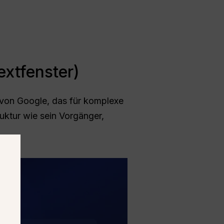
extfenster)
l von Google, das für komplexe
uktur wie sein Vorgänger,