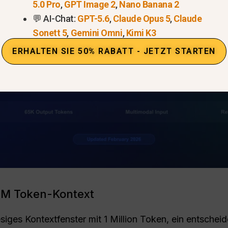
5.0 Pro
,
GPT Image 2
,
Nano Banana 2
💬 AI-Chat:
GPT-5.6
,
Claude Opus 5
,
Claude
Sonett 5
,
Gemini Omni
,
Kimi K3
ERHALTEN SIE 50% RABATT - JETZT STARTEN
1M Token-Kontext
siges Kontextfenster mit 1 Million Token, ein entscheide