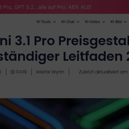
 Pro, GPT 5.2...alle auf Pro. 46% AUS
KI-Tools
KI-Chat
KI-Video
KI-Bild
i 3.1 Pro Preisgesta
ständiger Leitfaden
5
04:19
Ariette Wynn
Zuletzt aktualisiert a