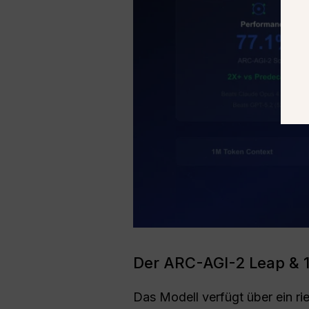
Der ARC-AGI-2 Leap & 
Das Modell verfügt über ein rie