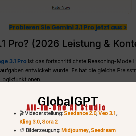
Probieren Sie Gemini 3.1 Pro jetzt aus >
.1 Pro? (2026 Leistung & Kont
nge 3.1 Pro
ist das fortschrittlichste Reasoning-Model
ufgaben entwickelt wurde. Es hat die gleiche Preisstr
 Logikfunktionen.
GlobalGPT
All-In-One AI Studio
🎬 Videoerstellung:
Seedance 2.0
,
Veo 3.1
,
Kling 3.0
,
Sora 2
🎨 Bilderzeugung:
Midjourney
,
Seedream