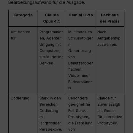
Bearbeitungsaufwand für die Ausgabe.
Kategorie
Claude
Gemini 3 Pro
Fazit aus
Opus 4.5
der Praxis
Am besten
Programmier
Multimodales
Nach
für
en, Agenten,
Schlussfolger
Aufgabentyp
Umgang mit
n,
auswählen.
Computern,
Generierung
strukturiertes
von
Denken
Benutzerober
flächen,
Video- und
Bildverständn
is
Codierung
Stark in den
Besonders
Claude für
Bereichen
geeignet für
Zuverlässigk
Codierung
Full-Stack-
eit; Gemini
mit
Prototypen,
für interaktive
langfristiger
die Erstellung
Prototypen.
Perspektive,
von