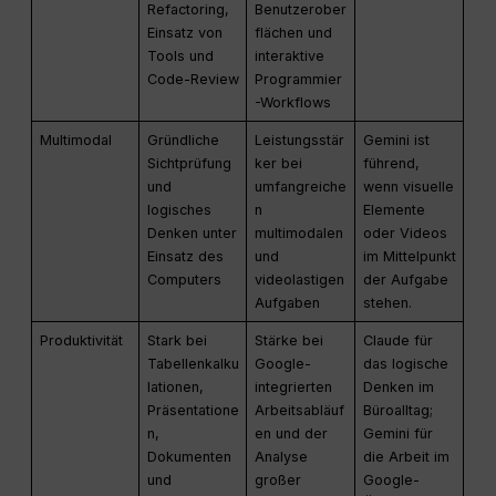
Refactoring,
Benutzerober
Einsatz von
flächen und
Tools und
interaktive
Code-Review
Programmier
-Workflows
Multimodal
Gründliche
Leistungsstär
Gemini ist
Sichtprüfung
ker bei
führend,
und
umfangreiche
wenn visuelle
logisches
n
Elemente
Denken unter
multimodalen
oder Videos
Einsatz des
und
im Mittelpunkt
Computers
videolastigen
der Aufgabe
Aufgaben
stehen.
Produktivität
Stark bei
Stärke bei
Claude für
Tabellenkalku
Google-
das logische
lationen,
integrierten
Denken im
Präsentatione
Arbeitsabläuf
Büroalltag;
n,
en und der
Gemini für
Dokumenten
Analyse
die Arbeit im
und
großer
Google-