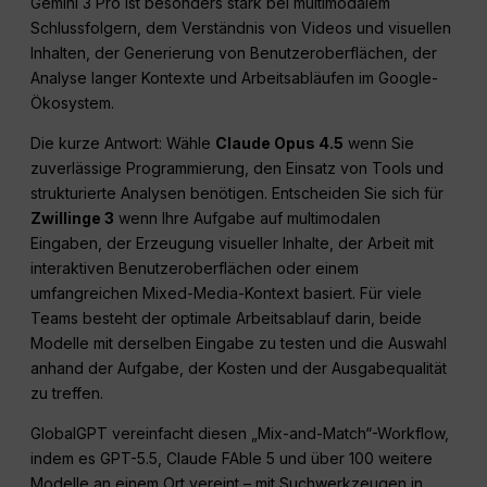
Gemini 3 Pro ist besonders stark bei multimodalem
Schlussfolgern, dem Verständnis von Videos und visuellen
Inhalten, der Generierung von Benutzeroberflächen, der
Analyse langer Kontexte und Arbeitsabläufen im Google-
Ökosystem.
Die kurze Antwort: Wähle
Claude Opus 4.5
wenn Sie
zuverlässige Programmierung, den Einsatz von Tools und
strukturierte Analysen benötigen. Entscheiden Sie sich für
Zwillinge 3
wenn Ihre Aufgabe auf multimodalen
Eingaben, der Erzeugung visueller Inhalte, der Arbeit mit
interaktiven Benutzeroberflächen oder einem
umfangreichen Mixed-Media-Kontext basiert. Für viele
Teams besteht der optimale Arbeitsablauf darin, beide
Modelle mit derselben Eingabe zu testen und die Auswahl
anhand der Aufgabe, der Kosten und der Ausgabequalität
zu treffen.
GlobalGPT vereinfacht diesen „Mix-and-Match“-Workflow,
indem es GPT-5.5, Claude FAble 5 und über 100 weitere
Modelle an einem Ort vereint – mit Suchwerkzeugen in