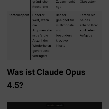
gründlicher
Zusammenhä
Ökosystem.
Recherche
nge
Kostenaspekt
Höherer
Besser
Testen Sie
Wert, wenn
geeignet für
beides
die
multimodale
anhand Ihrer
Argumentatio
und
konkreten
nstiefe die
besonders
Aufgabe.
Anzahl der
kreative
Wiederholun
Inhalte
gsversuche
verringert
Was ist Claude Opus
4.5?