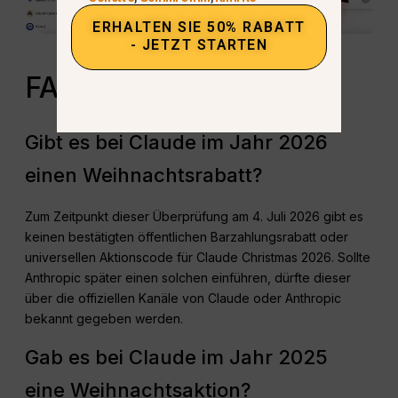
ERHALTEN SIE 50% RABATT
- JETZT STARTEN
FAQ
Gibt es bei Claude im Jahr 2026
einen Weihnachtsrabatt?
Zum Zeitpunkt dieser Überprüfung am 4. Juli 2026 gibt es
keinen bestätigten öffentlichen Barzahlungsrabatt oder
universellen Aktionscode für Claude Christmas 2026. Sollte
Anthropic später einen solchen einführen, dürfte dieser
über die offiziellen Kanäle von Claude oder Anthropic
bekannt gegeben werden.
Gab es bei Claude im Jahr 2025
eine Weihnachtsaktion?