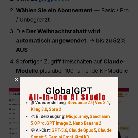
Wählen Sie ein Abonnement
— Basic / Pro
/ Unbegrenzt
Die
Der Weihnachtsrabatt wird
automatisch angewendet.
→
bis zu 52%
AUS
Sofortigen Zugriff freischalten auf
Claude-
Modelle
plus über 100 führende KI-Modelle
GlobalGPT
All-In-One AI Studio
🎬 Videoerstellung:
Seedance 2.0
,
Veo 3.1
,
Kling 3.0
,
Sora 2
🎨 Bilderzeugung:
Midjourney
,
Seedream
5.0 Pro
,
GPT Image 2
,
Nano Banana 2
💬 AI-Chat:
GPT-5.6
,
Claude Opus 5
,
Claude
Sonett 5
,
Gemini Omni
,
Kimi K3