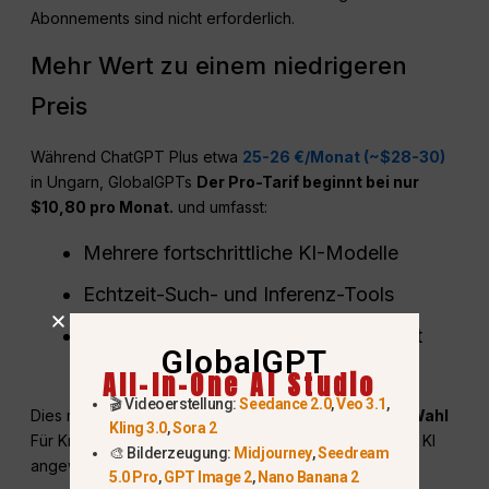
Abonnements sind nicht erforderlich.
Mehr Wert zu einem niedrigeren
Preis
Während ChatGPT Plus etwa
25-26 €/Monat (~$28-30)
in Ungarn, GlobalGPTs
Der Pro-Tarif beginnt bei nur
$10,80 pro Monat.
und umfasst:
Mehrere fortschrittliche KI-Modelle
Echtzeit-Such- und Inferenz-Tools
Verbesserte Funktionen für Kreativität
GlobalGPT
und Produktivität
All-In-One AI Studio
🎬 Videoerstellung:
Seedance 2.0
,
Veo 3.1
,
Dies macht GlobalGPT zu einem
kostengünstigere Wahl
Kling 3.0
,
Sora 2
Für Kreative, Fachleute und Studenten, die täglich auf KI
🎨 Bilderzeugung:
Midjourney
,
Seedream
angewiesen sind.
5.0 Pro
,
GPT Image 2
,
Nano Banana 2