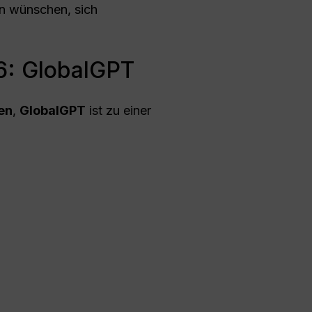
en wünschen, sich
26: GlobalGPT
ten
,
GlobalGPT
ist zu einer