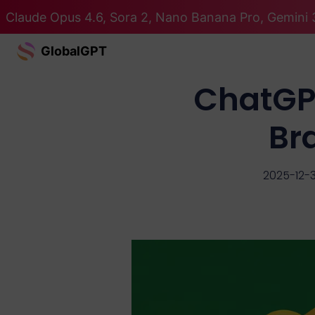
Claude Opus 4.6, Sora 2, Nano Banana Pro, Gemini 3
GlobalGPT
ChatGP
Br
2025-12-3