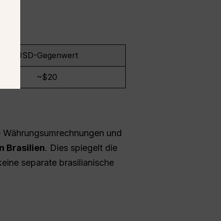
USD-Gegenwert
~$20
le Währungsumrechnungen und
 Brasilien
. Dies spiegelt die
eine separate brasilianische