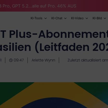
 Pro, GPT 5.2...alle auf Pro. 46% AUS
KI-Tools
KI-Chat
KI-Video
KI-Bild
T Plus-Abonnementp
asilien (Leitfaden 20
1
09:47
Ariette Wynn
Zuletzt aktualisiert am