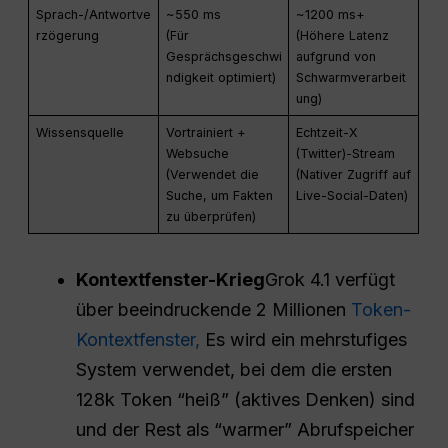
Sprach-/Antwortve
~550 ms
~1200 ms+
rzögerung
(Für
(Höhere Latenz
Gesprächsgeschwi
aufgrund von
ndigkeit optimiert)
Schwarmverarbeit
ung)
Wissensquelle
Vortrainiert +
Echtzeit-X
Websuche
(Twitter)-Stream
(Verwendet die
(Nativer Zugriff auf
Suche, um Fakten
Live-Social-Daten)
zu überprüfen)
Kontextfenster-Krieg
Grok 4.1 verfügt
über beeindruckende 2 Millionen
Token-
Kontextfenster,
Es wird ein mehrstufiges
System verwendet, bei dem die ersten
128k Token “heiß” (aktives Denken) sind
und der Rest als “warmer” Abrufspeicher