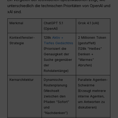
unterschiedlich die technischen Prioritäten von OpenAI und
xAI sind.
Merkmal
ChatGPT 5.1
Grok 4.1 (xAI)
(OpenAI)
Kontextfenster-
128k
Aktiv +
2 Millionen Token
Strategie
Tiefes Gedächtnis
(gestaffelt)
(Priorisiert die
(128k “Heißes”
Genauigkeit der
Denken +
Suche gegenüber
“Warmes”
der
Abrufen)
Rohdatenlänge)
Kernarchitektur
Dynamische
Parallele Agenten-
Routenplanung
Schwärme
(Wechselt
(Erzeugt mehrere
zwischen den
interne Agenten,
Pfaden “Sofort”
um Antworten zu
und
diskutieren)
“Nachdenken”)