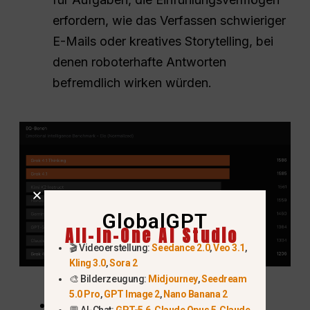
erfordern, wie das Verfassen schwieriger
E-Mails oder kreatives Storytelling, bei
denen roboterhafte Antworten
befremdlich wirken würden.
GlobalGPT
All-In-One AI Studio
🎬 Videoerstellung:
Seedance 2.0
,
Veo 3.1
,
Kling 3.0
,
Sora 2
🎨 Bilderzeugung:
Midjourney
,
Seedream
5.0 Pro
,
GPT Image 2
,
Nano Banana 2
Wissenschaftliches Denken
: Beim
💬 AI-Chat:
GPT-5.6
,
Claude Opus 5
,
Claude