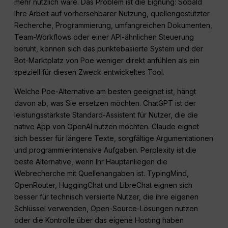
mehr nützlich wäre. Das Problem ist die Eignung: Sobald
Ihre Arbeit auf vorhersehbarer Nutzung, quellengestützter
Recherche, Programmierung, umfangreichen Dokumenten,
Team-Workflows oder einer API-ähnlichen Steuerung
beruht, können sich das punktebasierte System und der
Bot-Marktplatz von Poe weniger direkt anfühlen als ein
speziell für diesen Zweck entwickeltes Tool.
Welche Poe-Alternative am besten geeignet ist, hängt
davon ab, was Sie ersetzen möchten. ChatGPT ist der
leistungsstärkste Standard-Assistent für Nutzer, die die
native App von OpenAI nutzen möchten. Claude eignet
sich besser für längere Texte, sorgfältige Argumentationen
und programmierintensive Aufgaben. Perplexity ist die
beste Alternative, wenn Ihr Hauptanliegen die
Webrecherche mit Quellenangaben ist. TypingMind,
OpenRouter, HuggingChat und LibreChat eignen sich
besser für technisch versierte Nutzer, die ihre eigenen
Schlüssel verwenden, Open-Source-Lösungen nutzen
oder die Kontrolle über das eigene Hosting haben