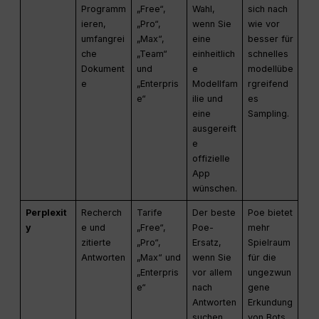
Programm
„Free“,
Wahl,
sich nach
ieren,
„Pro“,
wenn Sie
wie vor
umfangrei
„Max“,
eine
besser für
che
„Team“
einheitlich
schnelles
Dokument
und
e
modellübe
e
„Enterpris
Modellfam
rgreifend
e“
ilie und
es
eine
Sampling.
ausgereift
e
offizielle
App
wünschen.
Perplexit
Recherch
Tarife
Der beste
Poe bietet
y
e und
„Free“,
Poe-
mehr
zitierte
„Pro“,
Ersatz,
Spielraum
Antworten
„Max“ und
wenn Sie
für die
„Enterpris
vor allem
ungezwun
e“
nach
gene
Antworten
Erkundung
suchen,
von Bots.