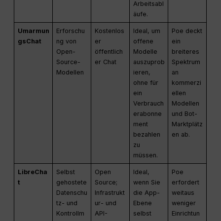
Arbeitsabl
äufe.
Umarmun
Erforschu
Kostenlos
Ideal, um
Poe deckt
gsChat
ng von
er
offene
ein
Open-
öffentlich
Modelle
breiteres
Source-
er Chat
auszuprob
Spektrum
Modellen
ieren,
an
ohne für
kommerzi
ein
ellen
Verbrauch
Modellen
erabonne
und Bot-
ment
Marktplätz
bezahlen
en ab.
zu
müssen.
LibreCha
Selbst
Open
Ideal,
Poe
t
gehostete
Source;
wenn Sie
erfordert
Datenschu
Infrastrukt
die App-
weitaus
tz- und
ur- und
Ebene
weniger
Kontrollm
API-
selbst
Einrichtun