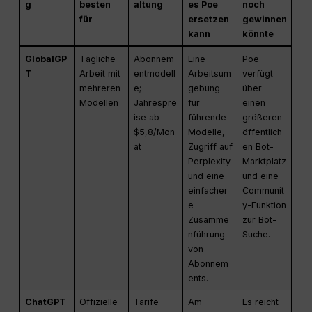
g
besten
altung
es Poe
noch
für
ersetzen
gewinnen
kann
könnte
GlobalGP
Tägliche
Abonnem
Eine
Poe
T
Arbeit mit
entmodell
Arbeitsum
verfügt
mehreren
e;
gebung
über
Modellen
Jahrespre
für
einen
ise ab
führende
größeren
$5,8/Mon
Modelle,
öffentlich
at
Zugriff auf
en Bot-
Perplexity
Marktplatz
und eine
und eine
einfacher
Communit
e
y-Funktion
Zusamme
zur Bot-
nführung
Suche.
von
Abonnem
ents.
ChatGPT
Offizielle
Tarife
Am
Es reicht