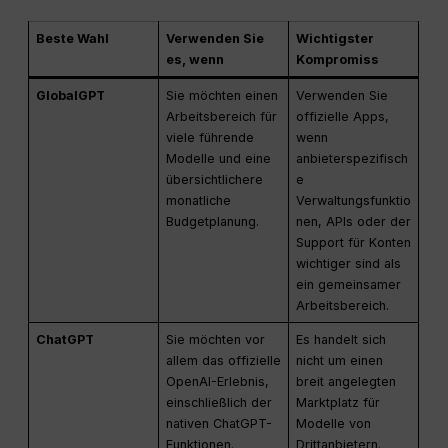
Beste Wahl
Verwenden Sie
Wichtigster
es, wenn
Kompromiss
GlobalGPT
Sie möchten einen
Verwenden Sie
Arbeitsbereich für
offizielle Apps,
viele führende
wenn
Modelle und eine
anbieterspezifisch
übersichtlichere
e
monatliche
Verwaltungsfunktio
Budgetplanung.
nen, APIs oder der
Support für Konten
wichtiger sind als
ein gemeinsamer
Arbeitsbereich.
ChatGPT
Sie möchten vor
Es handelt sich
allem das offizielle
nicht um einen
OpenAI-Erlebnis,
breit angelegten
einschließlich der
Marktplatz für
nativen ChatGPT-
Modelle von
Funktionen.
Drittanbietern.