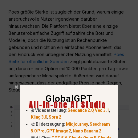
Poes größte Stärke ist zugleich der Grund, warum einige
anspruchsvolle Nutzer irgendwann darüber
hinauswachsen. Die Plattform bietet über eine einzige
Benutzeroberfläche Zugriff auf zahlreiche Bots und
Modelle, doch die Nutzung ist an Rechenpunkte
gebunden und nicht an ein einfaches Abonnement, das
den Eindruck von unbegrenzter Nutzung vermittelt.
Poes
Seite für öffentliche Spenden
zeigt punktebasierte Stufen
an, darunter eine Option mit 10.000 Punkten pro Tag sowie
umfangreichere Monatspakete. Außerdem wird darauf
hingewiesen, dass der endgültige Preis je nach Region,
Steuern und Währungsumrechnung variieren kann.
GlobalGPT
All-In-One AI Studio
🎬 Videoerstellung:
Seedance 2.0
,
Veo 3.1
,
Kling 3.0
,
Sora 2
🎨 Bilderzeugung:
Midjourney
,
Seedream
5.0 Pro
,
GPT Image 2
,
Nano Banana 2
💬 AI-Chat:
GPT-5.6
,
Claude Opus 5
,
Claude