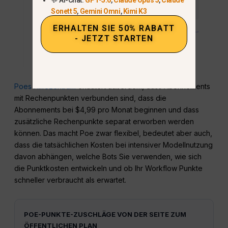
Sonett 5
,
Gemini Omni
,
Kimi K3
ERHALTEN SIE 50% RABATT
- JETZT STARTEN
Poes Hilfezentrum
erläutert außerdem, dass Abonnements
mit Rechenpunkten verbunden sind, dass die
Abonnements bei $4,99 pro Monat beginnen und dass
zusätzliche Rechenpunkte separat erworben werden
können. Das macht Poe zwar flexibel, bedeutet aber auch,
dass die tatsächlichen Kosten bei intensiver Modellnutzung
davon abhängen, welche Bots Sie verwenden, wie sich
die Punktkosten entwickeln und ob Ihr Workflow Punkte
schneller verbraucht als erwartet.
POE-PUNKTE-ZUSCHLÄGE VON DER SEITE ZUM
ÖFFENTLICHEN PLAN