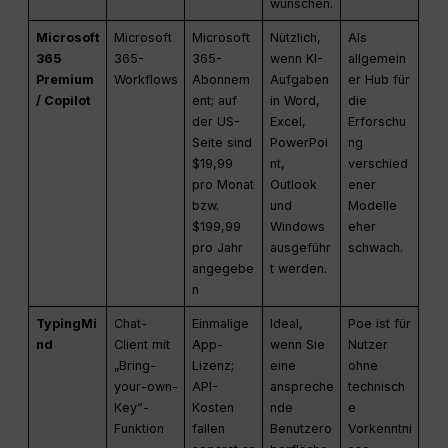
wünschen.
Microsoft
Microsoft
Microsoft
Nützlich,
Als
365
365-
365-
wenn KI-
allgemein
Premium
Workflows
Abonnem
Aufgaben
er Hub für
/ Copilot
ent; auf
in Word,
die
der US-
Excel,
Erforschu
Seite sind
PowerPoi
ng
$19,99
nt,
verschied
pro Monat
Outlook
ener
bzw.
und
Modelle
$199,99
Windows
eher
pro Jahr
ausgeführ
schwach.
angegebe
t werden.
n
TypingMi
Chat-
Einmalige
Ideal,
Poe ist für
nd
Client mit
App-
wenn Sie
Nutzer
„Bring-
Lizenz;
eine
ohne
your-own-
API-
anspreche
technisch
Key“-
Kosten
nde
e
Funktion
fallen
Benutzero
Vorkenntni