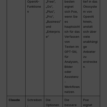
OpenAI-
„Free“,
besten
tief in das
Funktione
„Go“,
eignet
Ökosyste
n
„Plus“,
sich Poe,
m von
„Pro“,
wenn Sie
OpenAI
„Business“
es
hinein,
und
hauptsächl
anstatt
„Enterpris
ich für das
sich über
e“
Verfassen
viele
von
unabhängi
Texten im
ge
GPT-Stil,
Anbieter
für
zu
Analysen,
erstrecke
Bilder
n.
oder
Assistenz
-
Workflows
nutzen.
Claude
Schreiben
Die
Die
Poe
,
Optionen
bessere
eignet