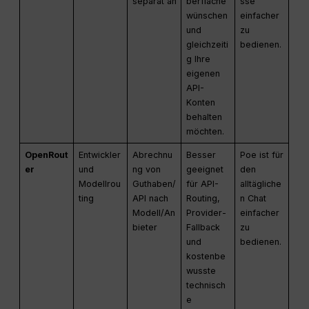
separat an
berfläche
sse
wünschen
einfacher
und
zu
gleichzeiti
bedienen.
g Ihre
eigenen
API-
Konten
behalten
möchten.
OpenRout
Entwickler
Abrechnu
Besser
Poe ist für
er
und
ng von
geeignet
den
Modellrou
Guthaben/
für API-
alltägliche
ting
API nach
Routing,
n Chat
Modell/An
Provider-
einfacher
bieter
Fallback
zu
und
bedienen.
kostenbe
wusste
technisch
e