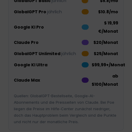
GlobalGPT Basic
jährlich
$5.8/mo
GlobalGPT Pro
jährlich
$10.8/mo
$ 19,99
Google KI Pro
€/Monat
Claude Pro
$20/Monat
GlobalGPT Unlimited
jährlich
$25/Monat
Google KI Ultra
$99,99+/Monat
ab
Claude Max
$100/Monat
Quellen: GlobalGPT-Bestellseite, Google-AI-
Abonnements und die Preisseiten von Claude. Bei Poe
liegen die Preise im Hilfe-Center zunächst niedriger,
doch das Hauptproblem beim Vergleich sind die Punkte
und nicht nur der monatliche Preis.