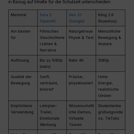
in Bezug auf Inhalte für die Schulzeit unterscheiden:
Merkmal
Sora 2
Veo 3.1
Kling 2.6
(OpenAI)
(Google)
(Kuaishou)
Am besten
Filmisches
Naturgetreue
Menschliche
für
Geschichtene
Physik & Text
Bewegung &
rzählen &
Avatare
Narrative
Auflösung
Bis zu 1080p
Nativ 4K
1080p
(nativ)
Qualität der
Sanft,
Präzise,
Hohe
Bewegung
verträumt,
physikbasiert
Energie,
kinoreif
realistische
Gesten
Empfohlene
Lehrplan-
Wissenschaftl
Studentenbe
Verwendung
Trailer,
iche Demos,
grüßungsvide
Emotionale
Virtuelle
os, TikToks
Werbung
Touren