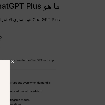
ما هو ChatGPT Plus وما الذي تحصل عليه؟
ChatGPT Plus هو مستوى الاشتراك المدفوع في ChatGPT، الذي يقدمه OpenAI من أجل