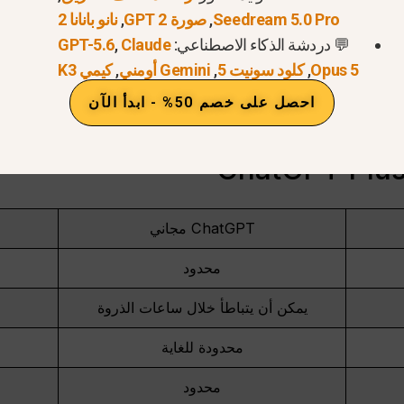
Seedream 5.0 Pro
,
صورة GPT 2
,
نانو بانانا 2
💬 دردشة الذكاء الاصطناعي:
Claude
,
GPT-5.6
Opus 5
,
كلود سونيت 5
,
Gemini أومني
,
كيمي K3
احصل على خصم 50% - ابدأ الآن
ChatGPT مجاني
محدود
يمكن أن يتباطأ خلال ساعات الذروة
محدودة للغاية
محدود