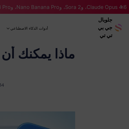
Claude Opus 4.6، وSora 2، وNano Banana Pro، وGemini 3 Pro، وGPT 5.2 GPT 5.2... كلها على نظام Pro. 46% OFF
جلوبال
جي بي
أدوات الذكاء الاصطناعي
تي تي
14