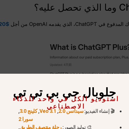
$20 شهريًا
جلوبال جي بي تي تي
استوديو الكل في واحد للذكاء
الاصطناعي
🎬 إنشاء الفيديو:
سيدانس 2.0
,
Veo 3.1
,
كلينج 3.0
,
سورا 2
🎨 توليد الصور:
رحلة منتصف الطريق
,