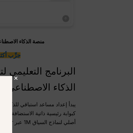
منصة الذكاء الاصطناعي الكل ف
جرِّب أكثر من 100 نموذج من نماذج الذكاء 
الذكاء الاصطناعي في عا
يبدأ إعداد مساعد استباقي للذكاء ا
أصلي لنماذج السياق 1M عبر OpenRouter.