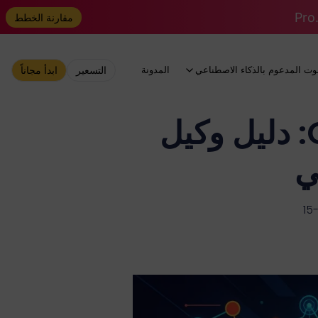
مقارنة الخطط
وت المدعوم بالذكاء الاصطناعي
المدونة
التسعير
ابدأ مجاناً
البرنامج التعليمي لتثبيت OpenClaw: دليل وكيل
ي