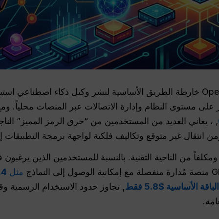
يُعدّ البرنامج التعليمي لتثبيت OpenClaw خارطة الطريق الأساسية لنشر وكيل ذك
امر على مستوى النظام وإدارة الاتصالات عبر المنصات محلياً.
, ، يعاني العديد من المستخدمين من “حرق الرمز المميز” النا
ن انتقال غير متوقع وتكاليف فلكية لواجهة برمجة التطبيقات إذا 
شغيل OpenClaw معقداً ومكلفاً من الناحية التقنية. بالنسبة للمستخدمين الذين 
مثل
4,
قة الأساسية $5.8 فقط
,
تجاوز حدود الاستخدام الرسمية وقي
امة.