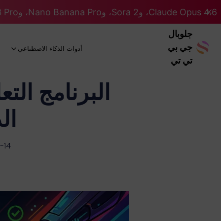
Claude Opus 4.6، وSora 2، وNano Banana Pro، وGemini 3 Pro، وGPT 5.2 GPT 5.2... كلها على نظام Pro. 46% OFF
جلوبال
جي بي
أدوات الذكاء الاصطناعي
تي تي
ال
-14