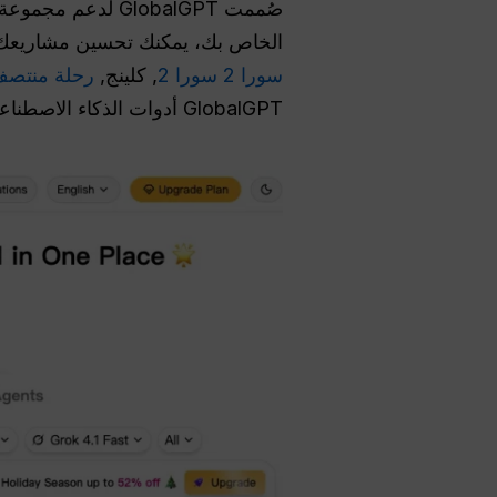
صُممت GlobalGPT 
الخاص بك، يمكنك تحسين مشاريعك بش
سورا 2 سورا 2
, كلينج,
رحلة منتصف
GlobalGPT أدوات الذكاء الاصطناعي المتعددة في لوحة تحكم واحدة. لا ينبغي فهمها على أنها بيئة تنفيذ OpenClaw.