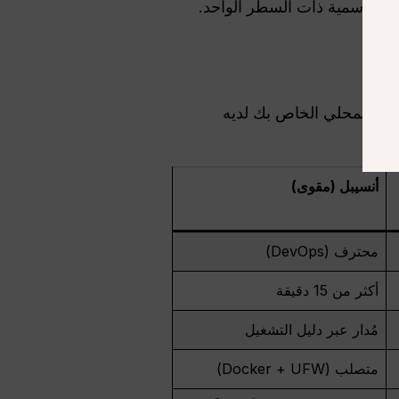
قة للبدء هي أداة التثبيت الرسمية ذات السطر الواحد.
يقوم هذا البرنامج النصي بأتمتة فحص البيئة وتثبيت التبعية والربط الثنائي. ويضمن أن وكيل “Lobster” المحلي الخاص بك لديه
أنسيبل (مقوى)
محترف (DevOps)
أكثر من 15 دقيقة
مُدار عبر دليل التشغيل
متصلب (Docker + UFW)