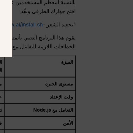
افتح جهازك الطرفي ونفّذ:
“تجعيد الشعر -fsSL
nclaw.ai/install.sh
الخطافات اللازمة للتفاعل مع نظام
الميزة
ال
ا
مستوى الخبرة
م
وقت الإعداد
<
التعامل مع Node.js
تث
الأمن
ق