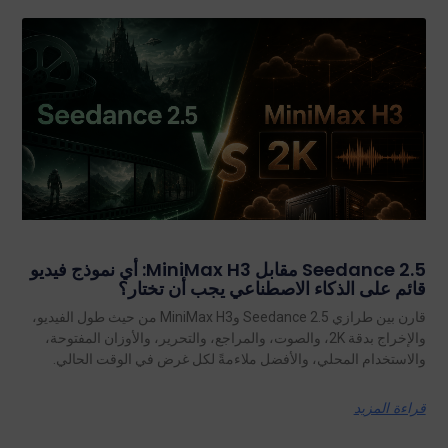
Seedance 2.5 مقابل MiniMax H3: أي نموذج فيديو
قائم على الذكاء الاصطناعي يجب أن تختار؟
قارن بين طرازي Seedance 2.5 وMiniMax H3 من حيث طول الفيديو،
والإخراج بدقة 2K، والصوت، والمراجع، والتحرير، والأوزان المفتوحة،
والاستخدام المحلي، والأفضل ملاءمةً لكل غرض في الوقت الحالي.
قراءة المزيد