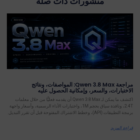
منشورات ذات صلة
مراجعة Qwen 3.8 Max: المواصفات، ونتائج
الاختبارات، والسعر، وإمكانية الحصول عليه
اكتشف ما يمكن لـ Qwen 3.8 Max أن يقدمه فعليًّا من خلال معلمات
2.4T، ونافذة سياق بحجم 1M، واختبارات الأداء الرسمية، وأسعار واجهة
برمجة التطبيقات (API)، وخطط الاشتراك المفتوحة قبل أن تقرر التبديل.
قراءة المزيد