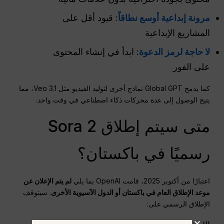
مرونة إبداعية أوسع نطاقاً
: قيود أقل على
المشاريع الإبداعية
لا حاجة لرمز الدعوة
: ابدأ في إنشاء المحتوى
على الفور
كما يدمج Global GPT نماذج أخرى لتوليد الفيديو مثل Veo 3.1، مما
يتيح الوصول إلى عدة محركات ذكاء اصطناعي في وقت واحد.
متى سيتم إطلاق Sora 2
رسميًا في باكستان؟
اعتبارًا من أكتوبر 2025، قامت OpenAI بما يلي
لم يتم الإعلان عن
موعد الإطلاق العام في باكستان أو الدول الآسيوية الأخرى
. سيتوقف
الإطلاق الرسمي على: