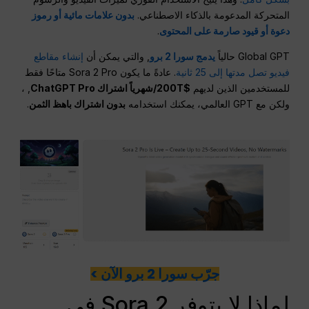
المتحركة المدعومة بالذكاء الاصطناعي.
بدون علامات مائية أو رموز
دعوة أو قيود صارمة على المحتوى
.
Global GPT حالياً
يدمج سورا 2 برو
, والتي يمكن أن
إنشاء مقاطع
فيديو تصل مدتها إلى 25 ثانية
. عادةً ما يكون Sora 2 Pro متاحًا فقط
للمستخدمين الذين لديهم
$200T/شهرياً اشتراك ChatGPT Pro
, ،
ولكن مع GPT العالمي، يمكنك استخدامه
بدون اشتراك باهظ الثمن
.
جرّب سورا 2 برو الآن >
لماذا لا يتوفر Sora 2 في