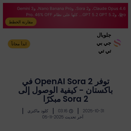
Claude Opus 4.6، وSora 2، وNano Banana Pro، وGemini 3
Pro، وGPT 5.2 GPT 5.2... كلها على نظام Pro. 46% OFF
مقارنة الخطط
جلوبال
جي بي
ابدأ مجاناً
تي تي
توفر OpenAI Sora 2 في
باكستان - كيفية الوصول إلى
Sora 2 مبكرًا
2025-10-31
03:16
كلود ماكنزي
آخر تحديث 2025-11-05