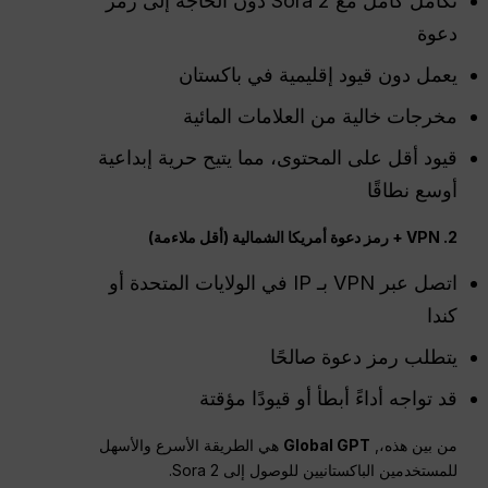
تكامل كامل مع Sora 2 دون الحاجة إلى رمز
دعوة
يعمل دون قيود إقليمية في باكستان
مخرجات خالية من العلامات المائية
قيود أقل على المحتوى، مما يتيح حرية إبداعية
أوسع نطاقًا
2. VPN + رمز دعوة أمريكا الشمالية (أقل ملاءمة)
اتصل عبر VPN بـ IP في الولايات المتحدة أو
كندا
يتطلب رمز دعوة صالحًا
قد تواجه أداءً أبطأ أو قيودًا مؤقتة
من بين هذه،,
Global GPT
هي الطريقة الأسرع والأسهل
للمستخدمين الباكستانيين للوصول إلى Sora 2.