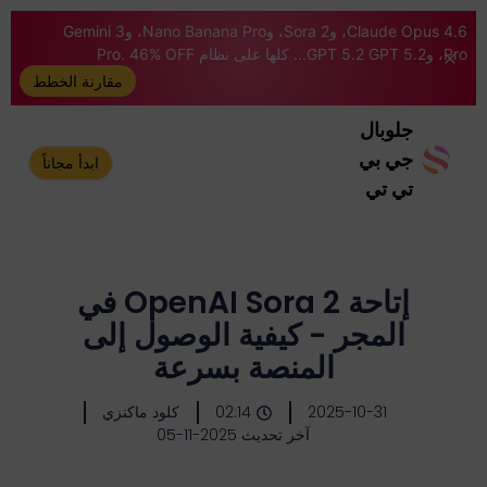
Claude Opus 4.6، وSora 2، وNano Banana Pro، وGemini 3
Pro، وGPT 5.2 GPT 5.2... كلها على نظام Pro. 46% OFF
مقارنة الخطط
جلوبال
جي بي
ابدأ مجاناً
تي تي
إتاحة OpenAI Sora 2 في
المجر - كيفية الوصول إلى
المنصة بسرعة
2025-10-31
02:14
كلود ماكنزي
آخر تحديث 2025-11-05