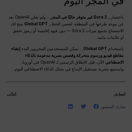
في المجر اليوم
باختصار،,
Sora 2 غير متوفر حاليًا في المجر
, ، ولم تعلن OpenAI بعد
عن موعد طرحها في المنطقة. لحسن الحظ،,
Global GPT
يتيح لك
الاستمتاع بجميع ميزات Sora 2 — دون قيود إقليمية أو رموز تحقق
أو علامات مائية.
باستخدام
Global GPT
, ، يمكن للمستخدمين المجريين البدء
إنشاء
مقاطع فيديو ورسوم متحركة وقصص بصرية مدعومة بالذكاء
الاصطناعي
الآن، قبل الإطلاق الرسمي لـ OpenAI في أوروبا،
واستمتع بتجربة مستقبل الإبداع في مجال الذكاء الاصطناعي اليوم.
السابق
التالي
شارك المنشور: