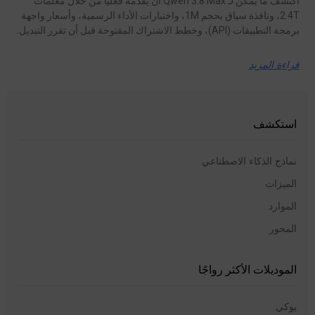
اكتشف ما يمكن لـ Qwen 3.8 Max أن يقدمه فعليًّا من خلال معلمات
2.4T، ونافذة سياق بحجم 1M، واختبارات الأداء الرسمية، وأسعار واجهة
برمجة التطبيقات (API)، وخطط الاشتراك المفتوحة قبل أن تقرر التبديل.
قراءة المزيد
استكشف
نماذج الذكاء الاصطناعي
الميزات
الموارد
المحور
الموديلات الأكثر رواجًا
يوكي