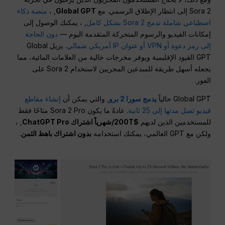
Sora 2 إلى انتظار الإطلاق الرسمي. مع
Global GPT
, ،
منصة ذكاء
اصطناعي شاملة تدمج Sora 2 بشكل كامل
, ، يمكنك الوصول إلى
إمكانات الفيديو والرسوم المتحركة المتقدمة اليوم —
دون الحاجة
إلى رمز دعوة أو VPN أو عنوان IP أمريكي شمالي
. يزيل Global
GPT القيود الإقليمية ويوفر مخرجات خالية من العلامات المائية، مما
يجعله أسهل طريقة للمبدعين المجريين لاستخدام Sora 2 على
الفور.
Global GPT حالياً
يدمج سورا 2 برو
, والتي يمكن أن
إنشاء مقاطع
فيديو تصل مدتها إلى 25 ثانية
. عادةً ما يكون Sora 2 Pro متاحًا فقط
للمستخدمين الذين لديهم
$200T/شهرياً اشتراك ChatGPT Pro
, ،
ولكن مع GPT العالمي، يمكنك استخدامه
بدون اشتراك باهظ الثمن
.