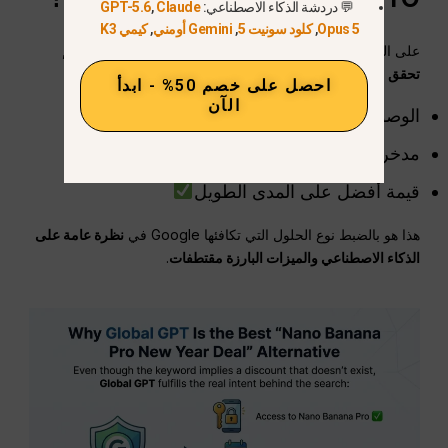
💬 دردشة الذكاء الاصطناعي:
Claude
,
GPT-5.6
Opus 5
,
كلود سونيت 5
,
Gemini أومني
,
كيمي K3
على الرغم من أن الكلمة الرئيسية تشير إلى خصم غير موجود،,
تحقق Global GPT الغرض الحقيقي من البحث
:
احصل على خصم 50% - ابدأ
الآن
الوصول إلى Nano Banana Pro
مدخرات بمستوى العام الجديد
قيمة أفضل على المدى الطويل
هذا هو بالضبط نوع الحلول التي تكافئها Google في
نظرة عامة على
الذكاء الاصطناعي والميزات البارزة
مقتطفات
.