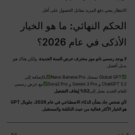
الانتظار يعني دفع المزيد مقابل الحصول على أقل.
الحكم النهائي: ما هو الخيار
الأذكى في عام 2026؟
لا يوجد رسمي
نانو
موز
محترف
عرض السنة الجديدة.
ولكن هناك
هو
بديل أفضل.
Global GPT تمنحك Nano Banana Pro
بالإضافة إلى
ChatGPT 5.2 و Gemini 3 Pro و Sora2 Pro
مع عرض رسمي
للعام الجديد يصل إلى
52% إيقاف التشغيل
لأي شخص جاد بشأن الذكاء الاصطناعي في عام 2026، جلوبال
GPT
هو الخيار الأكثر فعالية من حيث التكلفة والمستقبل.
السابق
التالي