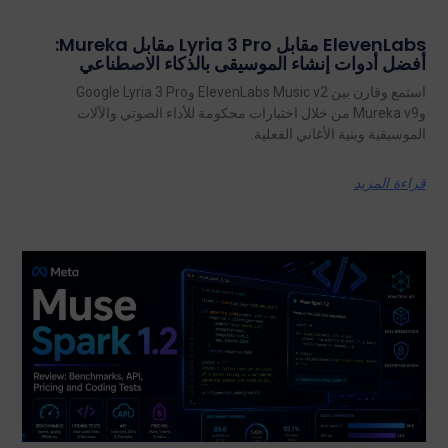
ElevenLabs مقابل Lyria 3 Pro مقابل Mureka:
أفضل أدوات إنشاء الموسيقى بالذكاء الاصطناعي
استمع وقارن بين ElevenLabs Music v2 وGoogle Lyria 3 Pro
وMureka v9 من خلال اختبارات محكومة للأداء الصوتي والآلات
الموسيقية وبنية الأغاني الفعلية.
قراءة المزيد