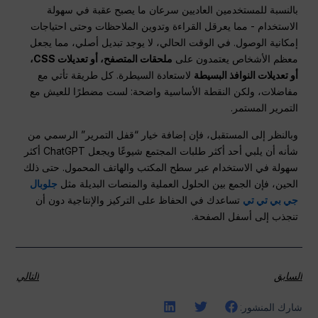
بالنسبة للمستخدمين العاديين سرعان ما يصبح عقبة في سهولة
الاستخدام - مما يعرقل القراءة وتدوين الملاحظات وحتى احتياجات
إمكانية الوصول. في الوقت الحالي، لا يوجد تبديل أصلي، مما يجعل
معظم الأشخاص يعتمدون على
ملحقات المتصفح، أو تعديلات CSS،
أو تعديلات النوافذ البسيطة
لاستعادة السيطرة. كل طريقة تأتي مع
مفاضلات، ولكن النقطة الأساسية واضحة: لست مضطرًا للعيش مع
التمرير المستمر.
وبالنظر إلى المستقبل، فإن إضافة خيار “قفل التمرير” الرسمي من
شأنه أن يلبي أحد أكثر طلبات المجتمع شيوعًا ويجعل ChatGPT أكثر
سهولة في الاستخدام عبر سطح المكتب والهاتف المحمول. حتى ذلك
الحين، فإن الجمع بين الحلول العملية والمنصات البديلة مثل
جلوبال
جي بي تي تي
تساعدك في الحفاظ على التركيز والإنتاجية دون أن
تنجذب إلى أسفل الصفحة.
السابق
التالي
شارك المنشور: