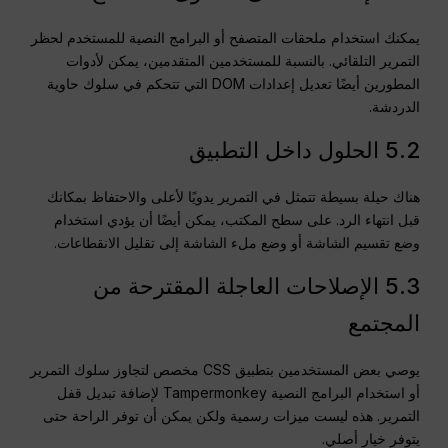
يمكنك استخدام ملحقات المتصفح أو البرامج النصية للمستخدم لحظر
التمرير التلقائي. بالنسبة للمستخدمين المتقدمين، يمكن لأدوات
المطورين أيضًا تعديل إعدادات DOM التي تتحكم في سلوك حاوية
الدردشة.
5.2 الحلول داخل التطبيق
هناك حيلة بسيطة تتمثل في التمرير يدويًا لأعلى والاحتفاظ بمكانك
قبل انتهاء الرد. على سطح المكتب، يمكن أيضًا أن يؤدي استخدام
وضع تقسيم الشاشة أو وضع ملء الشاشة إلى تقليل الانقطاعات.
5.3 الإصلاحات العاجلة المقترحة من
المجتمع
يوصي بعض المستخدمين بتطبيق CSS مخصص لتجاوز سلوك التمرير
أو استخدام البرامج النصية Tampermonkey لإضافة تبديل قفل
التمرير. هذه ليست ميزات رسمية ولكن يمكن أن توفر الراحة حتى
يتوفر خيار أصلي.