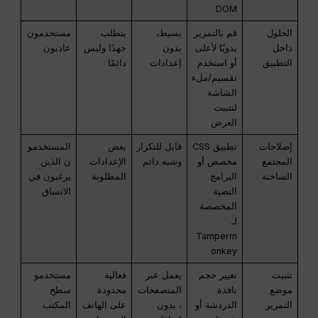
DOM
الحلول
قم بالتمرير
بسيط،
يتطلب
مستخدمون
داخل
يدويًا لأعلى
بدون
جهدًا وليس
عاديون
التطبيق
أو استخدم
إعدادات
دائمًا
تقسيم/ملء
الشاشة
لتثبيت
العرض
إصلاحات
تطبيق CSS
قابل للتكرار
بعض
المستخدمو
المجتمع
مخصص أو
وشبه دائم
الإعدادات
ن الذين
الساخنة
البرامج
المطلوبة
يرغبون في
النصية
الاتساق
المخصصة
لـ
Tamperm
onkey
تثبيت
تغيير حجم
يعمل عبر
فعالية
مستخدمو
موضع
نافذة
المتصفحات
محدودة
سطح
التمرير
الدردشة أو
، بدون
على الهاتف
المكتب