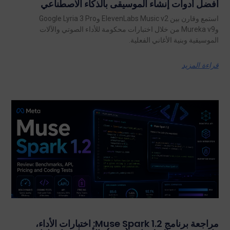
أفضل أدوات إنشاء الموسيقى بالذكاء الاصطناعي
استمع وقارن بين ElevenLabs Music v2 وGoogle Lyria 3 Pro
وMureka v9 من خلال اختبارات محكومة للأداء الصوتي والآلات
الموسيقية وبنية الأغاني الفعلية.
قراءة المزيد
مراجعة برنامج Muse Spark 1.2: اختبارات الأداء،