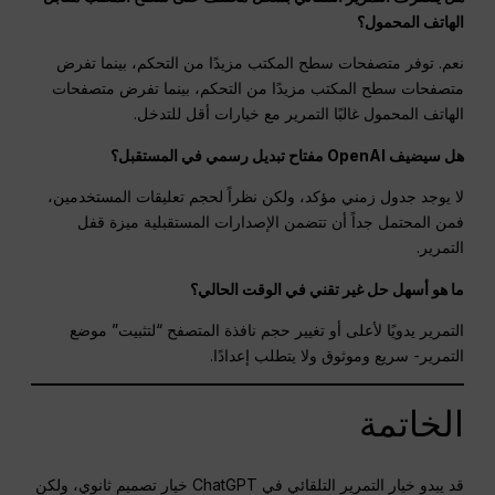
الهاتف المحمول؟
نعم. توفر متصفحات سطح المكتب مزيدًا من التحكم، بينما تفرض
متصفحات سطح المكتب مزيدًا من التحكم، بينما تفرض متصفحات
الهاتف المحمول غالبًا التمرير مع خيارات أقل للتدخل.
هل سيضيف OpenAI مفتاح تبديل رسمي في المستقبل؟
لا يوجد جدول زمني مؤكد، ولكن نظراً لحجم تعليقات المستخدمين،
فمن المحتمل جداً أن تتضمن الإصدارات المستقبلية ميزة قفل
التمرير.
ما هو أسهل حل غير تقني في الوقت الحالي؟
التمرير يدويًا لأعلى أو تغيير حجم نافذة المتصفح “لتثبيت” موضع
التمرير- سريع وموثوق ولا يتطلب إعدادًا.
الخاتمة
قد يبدو خيار التمرير التلقائي في ChatGPT خيار تصميم ثانوي، ولكن