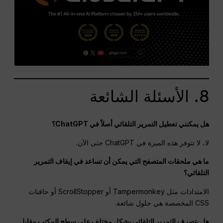
8. الأسئلة الشائعة
هل يمكنني تعطيل التمرير التلقائي أصلاً في ChatGPT؟
لا، لا تتوفر هذه الميزة في ChatGPT حتى الآن.
ما هي ملحقات المتصفح التي يمكن أن تساعد في إيقاف التمرير
التلقائي؟
الامتدادات مثل Tampermonkey أو ScrollStopper أو حاقنات
CSS المخصصة هي حلول شائعة.
هل يتصرف التمرير التلقائي بشكل مختلف على سطح المكتب مقابل