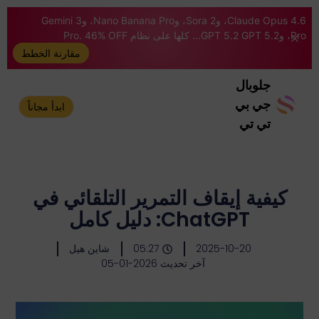
Claude Opus 4.6، وSora 2، وNano Banana Pro، وGemini 3
Pro، وGPT 5.2 GPT 5.2... كلها على نظام Pro. 46% OFF
مقارنة الخطط
جلوبال
جي بي
ابدأ مجاناً
تي تي
كيفية إيقاف التمرير التلقائي في
ChatGPT: دليل كامل
2025-10-20
05:27
شاين هيل
آخر تحديث 2026-01-05