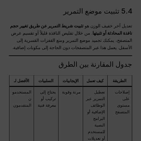
5.4 تثبيت موضع التمرير
تعديل آخر خفيف الوزن هو
تثبيت شريط التمرير عن طريق تغيير حجم
نافذة المحادثة أو تثبيتها
. من خلال تقليص النافذة قليلاً أو تقسيم عرض
المتصفح، يمكنك تجميد موضع التمرير ومنع القفزات القسرية إلى
الأسفل. يعمل هذا عبر المتصفحات دون الحاجة إلى مكونات إضافية.
جدول المقارنة بين الطرق
الطريقة
كيف تعمل
الإيجابيات
السلبيات
الأفضل لـ
إصلاحات
تعطيل
مرنة وقوية
يحتاج إلى
المستخدمو
على
التمرير عبر
تركيب أو
ن
مستوى
الوظائف
معرفة فنية
المتقدمون
المتصفح
الإضافية أو
البرامج
النصية
للمستخدم
أو تعديلات