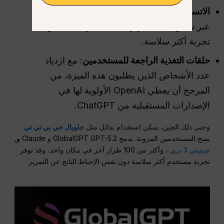
الاتساق عبر الأجهزة
: من شأن الحل المتزامن
عبر سطح المكتب والهاتف المحمول أن يخلق
تجربة أكثر سلاسة.
حلقات التغذية الراجعة للمستخدمين
: مع ازدياد
عدد الأشخاص الذين يطلبون هذه الميزة، من
المرجح أن يعطي OpenAI الأولوية لها في
الإصدارات المستقبلية من ChatGPT.
وحتى ذلك الحين، يمكن استخدام بدائل مثل
جلوبال جي بي تي تي
يمنح المستخدمين المرونة. يدمج GlobalGPT GPT-5.2 و Claude و,
جيميني 3 برو
, ، وأكثر من 100 طراز آخر في مكان واحد، وقد توفر
تجربة مستخدم أكثر سلاسة دون نفس الإحباط الناتج عن التمرير.