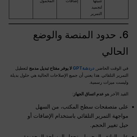
تثبيتها
إضافات
المحمول
لتجميد
التمرير
6. حدود المنصة والوضع
الحالي
في الوقت الحاضر,
دردشةGPT
لا يوفر مفتاح تبديل مدمج
لتعطيل
التمرير التلقائي. هذا يعني أن جميع الإصلاحات الحالية هي حلول بديلة
وليست ميزات رسمية.
القيد الآخر هو
عدم اتساق الجهاز
:
على متصفحات سطح المكتب، من السهل
مواجهة التمرير التلقائي باستخدام الإضافات أو
حيل تغيير الحجم.
على الهاتف المحمول، تجعل المساحة المحدودة