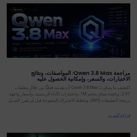
مراجعة Qwen 3.8 Max: المواصفات، ونتائج
الاختبارات، والسعر، وإمكانية الحصول عليه
اكتشف ما يمكن لـ Qwen 3.8 Max أن يقدمه فعليًّا من خلال معلمات
2.4T، ونافذة سياق بحجم 1M، واختبارات الأداء الرسمية، وأسعار واجهة
برمجة التطبيقات (API)، وخطط الاشتراك المفتوحة قبل أن تقرر التبديل.
قراءة المزيد