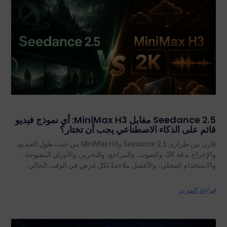
Seedance 2.5 مقابل MiniMax H3: أي نموذج فيديو
قائم على الذكاء الاصطناعي يجب أن تختار؟
قارن بين طرازي Seedance 2.5 وMiniMax H3 من حيث طول الفيديو،
والإخراج بدقة 2K، والصوت، والمراجع، والتحرير، والأوزان المفتوحة،
والاستخدام المحلي، والأفضل ملاءمةً لكل غرض في الوقت الحالي.
قراءة المزيد