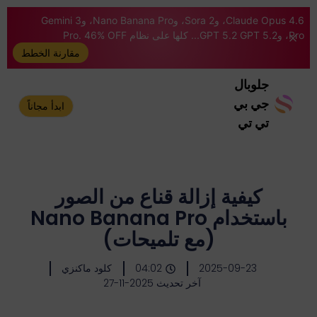
Claude Opus 4.6، وSora 2، وNano Banana Pro، وGemini 3
Pro، وGPT 5.2 GPT 5.2... كلها على نظام Pro. 46% OFF
مقارنة الخطط
جلوبال
جي بي
ابدأ مجاناً
تي تي
كيفية إزالة قناع من الصور
باستخدام Nano Banana Pro
(مع تلميحات)
2025-09-23
04:02
كلود ماكنزي
آخر تحديث 2025-11-27