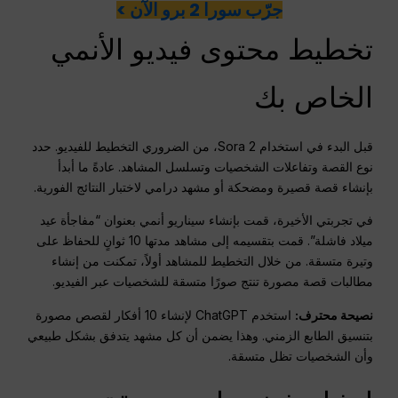
جرّب سورا 2 برو الآن >
تخطيط محتوى فيديو الأنمي
الخاص بك
قبل البدء في استخدام Sora 2، من الضروري التخطيط للفيديو. حدد
نوع القصة وتفاعلات الشخصيات وتسلسل المشاهد. عادةً ما أبدأ
بإنشاء قصة قصيرة ومضحكة أو مشهد درامي لاختبار النتائج الفورية.
في تجربتي الأخيرة، قمت بإنشاء سيناريو أنمي بعنوان “مفاجأة عيد
ميلاد فاشلة”. قمت بتقسيمه إلى مشاهد مدتها 10 ثوانٍ للحفاظ على
وتيرة متسقة. من خلال التخطيط للمشاهد أولاً، تمكنت من إنشاء
مطالبات قصة مصورة تنتج صورًا متسقة للشخصيات عبر الفيديو.
نصيحة محترف:
استخدم ChatGPT لإنشاء 10 أفكار لقصص مصورة
بتنسيق الطابع الزمني. وهذا يضمن أن كل مشهد يتدفق بشكل طبيعي
وأن الشخصيات تظل متسقة.