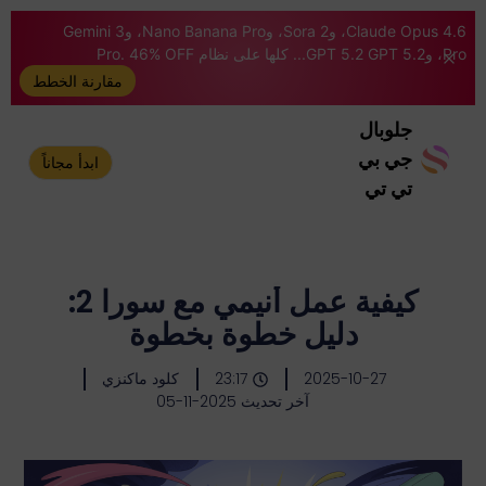
Claude Opus 4.6، وSora 2، وNano Banana Pro، وGemini 3
Pro، وGPT 5.2 GPT 5.2... كلها على نظام Pro. 46% OFF
مقارنة الخطط
جلوبال
جي بي
ابدأ مجاناً
تي تي
كيفية عمل أنيمي مع سورا 2:
دليل خطوة بخطوة
2025-10-27
23:17
كلود ماكنزي
آخر تحديث 2025-11-05