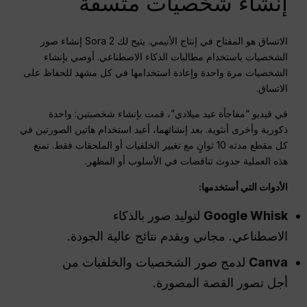
إنشاء شخصيات متسقة
الاتساق هو المفتاح في إنتاج الأنيمي. يتيح لك Sora 2 إنشاء صور
الشخصيات باستخدام مطالبات الذكاء الاصطناعي. أوصي بإنشاء
الشخصيات مرة واحدة وإعادة استخدامها في كل مشهد للحفاظ على
الاتساق.
في فيديو “مفاجأة عيد ميلادي”، قمت بإنشاء شخصيتين: واحدة
ذكورية وأخرى أنثوية. بعد إنشائهما، أعيد استخدام هاتين الصورتين في
كل مقطع مدته 10 ثوانٍ مع تغيير الخلفيات أو الملحقات فقط. تمنع
هذه العملية حدوث تناقضات في الأسلوب أو المظهر.
الأدوات التي أستخدمها:
Google Whisk
لتوليد صور بالذكاء
الاصطناعي. مجاني ويقدم نتائج عالية الجودة.
Canva
لدمج صور الشخصيات والخلفيات من
أجل تصور القصة المصورة.