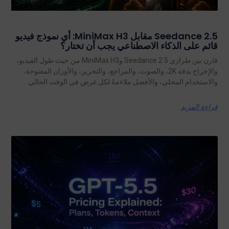
Seedance 2.5 مقابل MiniMax H3: أي نموذج فيديو
قائم على الذكاء الاصطناعي يجب أن تختار؟
قارن بين طرازي Seedance 2.5 وMiniMax H3 من حيث طول الفيديو،
والإخراج بدقة 2K، والصوت، والمراجع، والتحرير، والأوزان المفتوحة،
والاستخدام المحلي، والأفضل ملاءمةً لكل غرض في الوقت الحالي.
قراءة المزيد