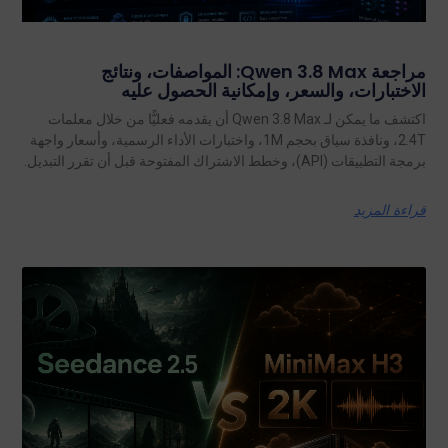
مراجعة Qwen 3.8 Max: المواصفات، ونتائج
الاختبارات، والسعر، وإمكانية الحصول عليه
اكتشف ما يمكن لـ Qwen 3.8 Max أن يقدمه فعليًّا من خلال معلمات
2.4T، ونافذة سياق بحجم 1M، واختبارات الأداء الرسمية، وأسعار واجهة
برمجة التطبيقات (API)، وخطط الاشتراك المفتوحة قبل أن تقرر التبديل.
قراءة المزيد