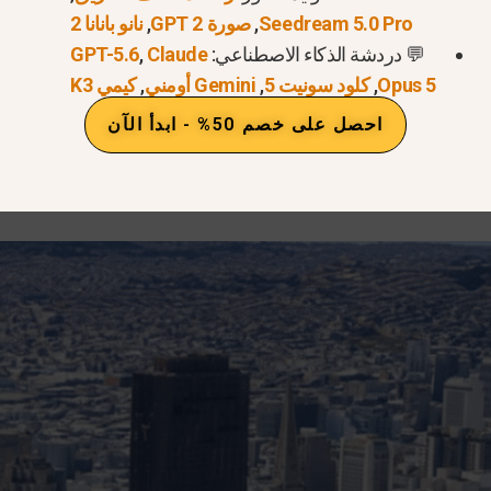
لتي تفضلها — جاهزة للعروض التقديمية أو مواقع الويب أو مشار
Seedream 5.0 Pro
,
صورة GPT 2
,
نانو بانانا 2
💬 دردشة الذكاء الاصطناعي:
Claude
,
GPT-5.6
وضع العلامات على الموز النانوي
Opus 5
,
كلود سونيت 5
,
Gemini أومني
,
كيمي K3
احصل على خصم 50% - ابدأ الآن
ضيح كيفية وضع العلامات باستخدام الموز النانوي.