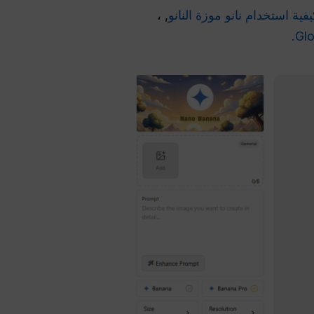
فية استخدام نانو موزة النانو
, ،