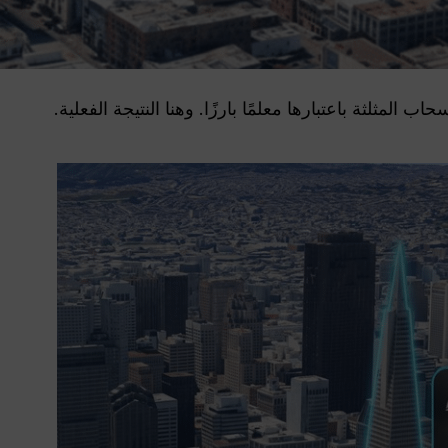
المثلثة باعتبارها معلمًا بارزًا. وهنا النتيجة الفعلية.