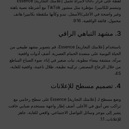
لقطة على غرار UGC لامرأة تحمل [علامتك التجارية] Essence
وتبتسم للكاميرا. مؤطرة مثل منشور TikTok مع أشرطة نصية باهتة
وغير واضحة في الأعلى/الأسفل، تبدو وكأنها ملتقطة بكاميرا هاتف
محمول، فائقة الواقعية، 9:16.
3. مشهد التباهي الراقي
باستخدام [علامتك التجارية] Essence، قم بتصوير مشهد طبيعي من
الحياة اليومية على منضدة الحمام العصرية. أضف أدوات واقعية:
مرآة، منشفة بيضاء مطوية، نبات صغير في إناء. ضوء الصباح الساطع
من خلال الزجاج المصنفر، تركيبة نظيفة، ظلال ناعمة، واقعية للغاية،
4:5.
4. تصميم مسطح للإعلانات
وضع مسطح لـ [علامتك التجارية] Essence على سطح رخامي مع
تراكب نص أنيق في الأعلى. أضف إطار واجهة مستخدم ضبابي خافت
يشير إلى موجز وسائل التواصل الاجتماعي. واقعي للغاية، جاهز
للإعلانات، 1:1.