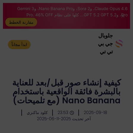
Claude Opus 4.6، وSora 2، وNano Banana Pro، وGemini 3
Pro، وGPT 5.2 GPT 5.2... كلها على نظام Pro. 46% OFF
مقارنة الخطط
جلوبال
جي بي
ابدأ مجاناً
تي تي
كيفية إنشاء صور قبل/بعد للعناية
بالبشرة فائقة الواقعية باستخدام
Nano Banana (مع تلميحات)
2025-09-18
23:53
كلود ماكنزي
آخر تحديث 2025-11-06-2025