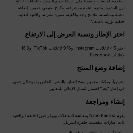
استخدم تعليمات واضحة مثل “إزالة جميع النمش والتجاعيد، تفتيح
لون البشرة، بشرة ناعمة ومشرقة، مكياج طبيعي خفيف، إضاءة
ناعمة ومناسبة، ملامح وجه واقعية، صورة مقربة، واقعية للغاية،
خلفية بؤرية ناعمة”.”
اختر الإطار ونسبة العرض إلى الارتفاع
اختر 4:5 لإعلانات Instagram، و9:16 لإعلانات TikTok، و16:9
لإعلانات Facebook.
إضافة وضع المنتج
اختيارياً، يمكنك تضمين منتج العناية بالبشرة الخاص بك بشكل خفي
في إطار “بعد” لضمان امتثال الإعلان للمعايير.
إنشاء ومراجعة
يقوم Nano Banana بمعالجة المدخلات ويوفر صورًا فائقة الواقعية
ذات إطارات منقسمة جاهزة للتنزيل.