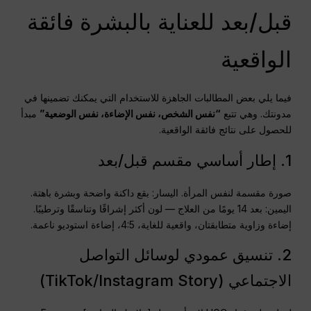
قبل/بعد للعناية بالبشرة فائقة
الواقعية
فيما يلي بعض المطالبات الجاهزة للاستخدام التي يمكنك تضمينها في
مدونتك. وهي تتبع
“نفس الشخص، نفس الإضاءة، نفس الوضعية”
مبدأ
للحصول على نتائج فائقة الواقعية.
1. إطار أساسي مقسم قبل/بعد
صورة مقسمة لنفس المرأة. اليسار: بقع داكنة واضحة وبشرة باهتة.
اليمين: بعد 14 يومًا من العلاج — لون أكثر إشراقًا وتناسقًا وترطيبًا.
إضاءة وزاوية متطابقتان، واقعية للغاية، 4:5، إضاءة استوديو ناعمة.
2. تنسيق عمودي لوسائل التواصل
الاجتماعي (TikTok/Instagram Story)