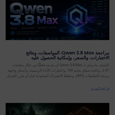
مراجعة Qwen 3.8 Max: المواصفات، ونتائج
الاختبارات، والسعر، وإمكانية الحصول عليه
اكتشف ما يمكن لـ Qwen 3.8 Max أن يقدمه فعليًّا من خلال معلمات
2.4T، ونافذة سياق بحجم 1M، واختبارات الأداء الرسمية، وأسعار واجهة
برمجة التطبيقات (API)، وخطط الاشتراك المفتوحة قبل أن تقرر التبديل.
قراءة المزيد