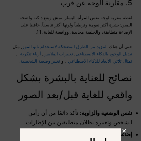
5. مقارنة الوجه عن قرب
لقطة مقربة لوجه نفس المرأة. اليسار: نمش وبقع داكنة واضحة.
اليمين: بشرة أكثر نعومة وترطيباً ولونها أكثر تناسقاً. حافظ على
الإضاءة متطابقة، والخلفية محايدة، وواقعية للغاية، 1:1.
حتى أن هناك
المزيد من الطرق المضحكة لاستخدام نانو الموز
, مثل
تبديل الوجوه بالذكاء الاصطناعي
,
تغييرات الملابس
,
أزياء تنكرية
，
تمثال ثلاثي الأبعاد للذكاء الاصطناعي
，و
تغيير وضعية الشخصية
.
نصائح للعناية بالبشرة بشكل
واقعي للغاية قبل/بعد الصور
نفس الوضعية والزاوية:
تأكد دائمًا من أن رأس
الشخص وتعبيره يظلان متطابقين بين الإطارات.
إضاءة متسقة:
حافظ على نفس مصدر الضوء