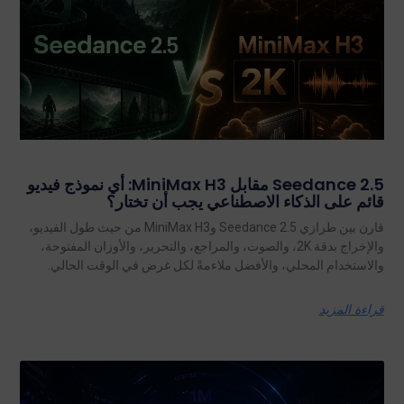
Seedance 2.5 مقابل MiniMax H3: أي نموذج فيديو
قائم على الذكاء الاصطناعي يجب أن تختار؟
قارن بين طرازي Seedance 2.5 وMiniMax H3 من حيث طول الفيديو،
والإخراج بدقة 2K، والصوت، والمراجع، والتحرير، والأوزان المفتوحة،
والاستخدام المحلي، والأفضل ملاءمةً لكل غرض في الوقت الحالي.
قراءة المزيد