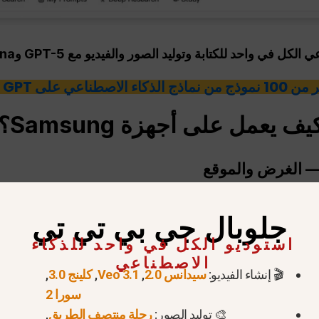
ي واحد للكتابة وتوليد الصور والفيديو مع GPT-5 وNano Banana وغيرها
الاصطناعي على Global GPT
جلوبال جي بي تي تي
لى تحسين الإجراءات اليومية على الجهاز — مما يسرع الاتصا
استوديو الكل في واحد للذكاء
الاصطناعي
🎬 إنشاء الفيديو:
سيدانس 2.0
,
Veo 3.1
,
كلينج 3.0
,
سورا 2
🎨 توليد الصور:
رحلة منتصف الطريق
,