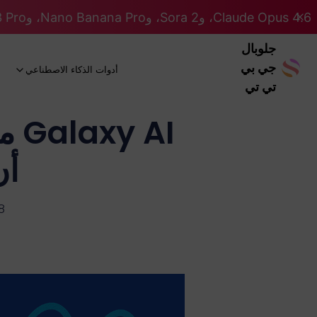
Claude Opus 4.6، وSora 2، وNano Banana Pro، وGemini 3 Pro، وGPT 5.2 GPT 5.2... كلها على نظام Pro. 46% OFF
جلوبال
جي بي
أدوات الذكاء الاصطناعي
تي تي
أن
8