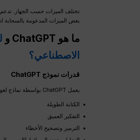
بعض الميزات المدعومة بالسحابة اتص
ما هو ChatGPT و
ل
الاصطناعي؟
قدرات نموذج ChatGPT
يعمل ChatGPT بواسطة نماذج لغوية متقدمة مثل GPT-4o وعائلة GPT-5.x. تتخصص هذه النماذج في:
الكتابة الطويلة
التفكير العميق
الترميز وتصحيح الأخطاء
التحليل متعدد الوسائط (الصور والص