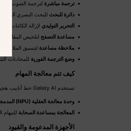
ترجمة مباشرة
لترجمة الصوت والمك
دائرة للبحث
للبحث البصري الفوري
التحرير التوليدي
لإزالة الكائنات وم
مساعدة التصفح
لتلخيص المقالات وإ
ملاحظة مساعدة
لتنسيق الملاحظات 
وضع الترجمة الفورية
للمحادثات الثنا
كيف تتم معالجة المهام
تستخدم Galaxy AI خط أنابيب هجين:
وحدة معالجة العقلية (NPU) المدمجة في الجهاز
المعالجة بمساعدة السحابة
للمهام الت
الأجهزة المدعومة والقيود