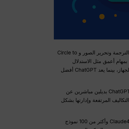
Galaxy AI هو الذكاء الاصطناعي المدمج في أجهزة Samsung المحمولة للقيام بمهام سريعة مثل الترجمة وتحرير الصور و Circle to
ة مصمم للقيام بمهام أعمق مثل الاستدلال
والكتابة الطويلة والترميز والتوليد متعدد الوسائط. يتعامل Galaxy AI مع الإجراءات السريعة على الجهاز، بينما يعد ChatGPT أفضل
نظرًا لأن هاتين الأداتين تخدمان أغراضًا مختلفة، فإن معظم المستخدمين لا يعتبرون Galaxy AI و ChatGPT بديلين مباشرين عن
تكاليف المرتفعة وإدارتها بشكل
Claude4.5 وأكثر من 100 نموذج