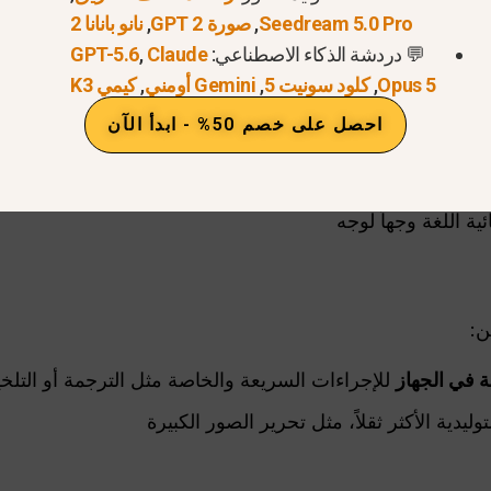
المات في الوقت الفعلي
Seedream 5.0 Pro
,
صورة GPT 2
,
نانو بانانا 2
💬 دردشة الذكاء الاصطناعي:
Claude
,
GPT-5.6
 عن أي شيء على شاشتك
Opus 5
,
كلود سونيت 5
,
Gemini أومني
,
كيمي K3
لء الخلفيات وتحسين الصور
احصل على خصم 50% - ابدأ الآن
عادة كتابة النصوص
تلقائيًا وإنشاء ملخصات وعناوين
ئية اللغة وجهاً لوجه
للإجراءات السريعة والخاصة مثل الترجمة أو التل
وليدية الأكثر ثقلاً، مثل تحرير الصور الكبيرة