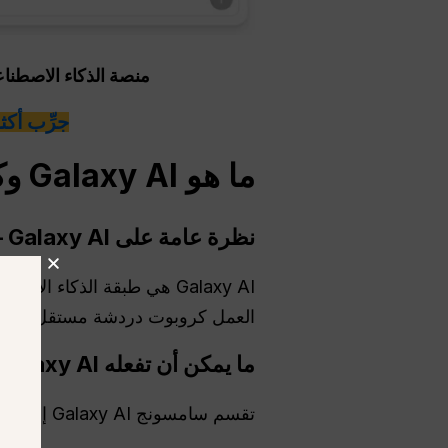
منصة الذكاء الاصطناعي الكل ف
جرِّب أكثر من 100 نموذج من نماذج الذكاء 
ما هو Galaxy AI وكيف يعمل على أجهزة Samsung؟
نظرة عامة على Galaxy AI — الغرض والموقع
العمل كروبوت دردشة مستقل، تعمل ع
ما يمكن أن تفعله Galaxy AI بالفعل
تقسم سامسونج Galaxy AI إلى عدة تجارب أساسية: