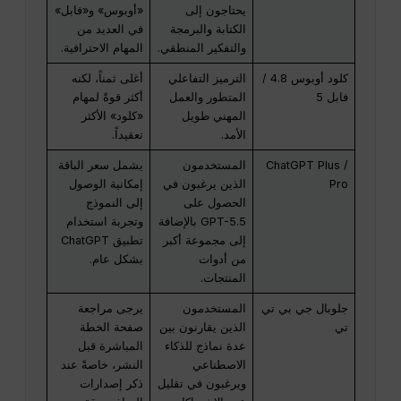
يحتاجون إلى
«أوبوس» و«فابل»
الكتابة والبرمجة
في العديد من
والتفكير المنطقي.
المهام الاحترافية.
كلود أوبوس 4.8 /
الترميز التفاعلي
أغلى ثمناً، لكنه
فابل 5
المتطور والعمل
أكثر قوةً لمهام
المهني طويل
«كلود» الأكثر
الأمد.
تعقيداً.
ChatGPT Plus /
المستخدمون
يشمل سعر الباقة
Pro
الذين يرغبون في
إمكانية الوصول
الحصول على
إلى النموذج
GPT-5.5 بالإضافة
وتجربة استخدام
إلى مجموعة أكبر
تطبيق ChatGPT
من أدوات
بشكل عام.
المنتجات.
جلوبال جي بي تي
المستخدمون
يرجى مراجعة
تي
الذين يقارنون بين
صفحة الخطة
عدة نماذج للذكاء
المباشرة قبل
الاصطناعي
النشر، خاصةً عند
ويرغبون في تقليل
ذكر إصدارات