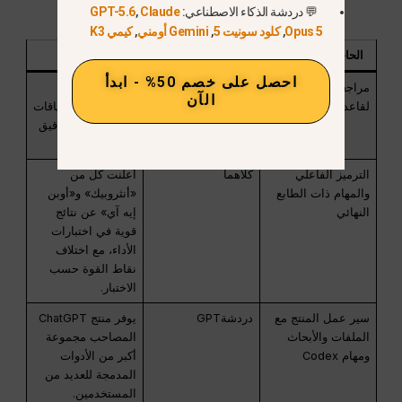
💬 دردشة الذكاء الاصطناعي:
Claude
,
GPT-5.6
Opus 5
,
كلود سونيت 5
,
Gemini أومني
,
كيمي K3
الحاجة إلى البرمجة
الخيار الأول الأفضل
لماذا
احصل على خصم 50% - ابدأ
مراجعة شاملة
كلود
قدرة قوية على
الآن
لقاعدة الكود
الاستدلال في سياقات
طويلة، وتوليف دقيق
للمعلومات.
الترميز الفاعلي
كلاهما
أعلنت كل من
والمهام ذات الطابع
«أنثروبيك» و«أوبن
النهائي
إيه آي» عن نتائج
قوية في اختبارات
الأداء، مع اختلاف
نقاط القوة حسب
الاختبار.
سير عمل المنتج مع
دردشةGPT
يوفر منتج ChatGPT
الملفات والأبحاث
المصاحب مجموعة
ومهام Codex
أكبر من الأدوات
المدمجة للعديد من
المستخدمين.