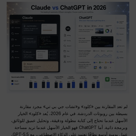
لم تعد المقارنة بين «كلود» و«تشات جي بي تي» مجرد مقارنة
بسيطة بين روبوتات الدردشة. في عام 2026، يُعد «كلود» الخيار
الأسهل عندما تحتاج إلى كتابة مطولة ودقيقة، وتحليل عميق للوثائق،
وبرمجة ذاتية. أما ChatGPT فهو الخيار الأسهل عندما تريد مساحة
عمل يومية أوسع نطاقًا تعتمد على الذكاء الاصطناعي، مع GPT-5.5،