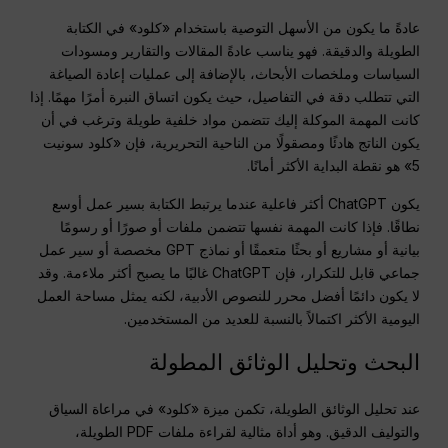
عادةً ما يكون من الأسهل التوصية باستخدام «كلود» في الكتابة
الطويلة والدقيقة. فهو يناسب عادةً المقالات والتقارير ومسودات
السياسات وملخصات الأبحاث، بالإضافة إلى عمليات إعادة الصياغة
التي تتطلب دقة في التفاصيل، حيث يكون اتساق النبرة أمرًا مهمًا. إذا
كانت المهمة الموكلة إليك تتضمن مواد خلفية طويلة وترغب في أن
يكون الناتج هادئًا ومصقولًا من الناحية التحريرية، فإن «كلود سونيت
5» هو نقطة البداية الأكثر أمانًا.
يكون ChatGPT أكثر فاعلية عندما يرتبط الكتابة بسير عمل أوسع
نطاقًا. فإذا كانت المهمة نفسها تتضمن ملفات أو صورًا أو رسومًا
بيانية أو مشاريع أو بحثًا متعمقًا أو نماذج GPT مخصصة أو سير عمل
جماعي قابل للتكرار، فإن ChatGPT غالبًا ما يصبح أكثر ملاءمة. وقد
لا يكون دائمًا أفضل محرر للنصوص الأدبية، لكنه يمثل مساحة العمل
اليومية الأكثر اكتمالاً بالنسبة للعديد من المستخدمين.
البحث وتحليل الوثائق المطولة
عند تحليل الوثائق الطويلة، تكمن ميزة «كلود» في مراعاة السياق
والتوليف الدقيق. وهو أداة مثالية لقراءة ملفات PDF الطويلة،