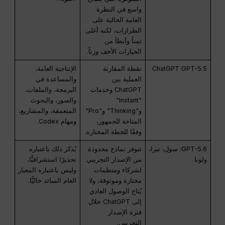
واسع في النظرة
العامة الحالية على
الطرازات، لكنه أغلى
ثمناً وأبطأ من
الخيارات الأخف وزناً.
ChatGPT GPT-5.5
نقطة المقارنة
الإنتاجية العامة،
العملية بين
والمساعدة في
ChatGPT وخدمات
البرمجة، والملفات،
"Instant"
والصور، والبحوث
و"Thinking" و"Pro"
المتعمقة، والمشاريع،
المتاحة للجمهور،
ومهام Codex.
وفقًا للخطة المختارة.
GPT-5.6: سول، تيرا،
تتوفر نماذج محدودة
يُذكر ذلك باعتباره
ولونا
من الإصدار التجريبي
تحذيرًا استشرافيًّا،
لشركاء ومنظمات
وليس باعتباره المعيار
مختارة وموثوقة، ولا
العام السائد حاليًّا.
يُتاح الوصول العادي
إلى ChatGPT خلال
فترة الإصدار
التجريبي.