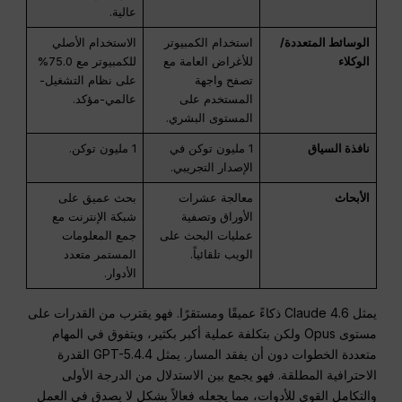
عالية
.
الوسائط المتعددة/
استخدام الكمبيوتر
الاستخدام الأصلي
الوكلاء
للأغراض العامة مع
للكمبيوتر مع 75.0%
تصفح واجهة
على نظام التشغيل-
المستخدم على
عالمي-مؤكد
.
المستوى البشري
.
نافذة السياق
1 مليون توكن في
1 مليون توكن
.
الإصدار التجريبي
.
الأبحاث
معالجة عشرات
بحث عميق على
الأوراق وتصفية
شبكة الإنترنت مع
عمليات البحث على
جمع المعلومات
الويب تلقائياً
.
المستمر متعدد
الأدوار
.
يمثل Claude 4.6 ذكاءً عميقًا ومستقرًا. فهو يقترب من القدرات على
مستوى Opus ولكن بتكلفة عملية أكبر بكثير، ويتفوق في المهام
متعددة الخطوات دون أن يفقد المسار. يمثل GPT-5.4.4 القدرة
الاحترافية المطلقة. فهو يجمع بين الاستدلال من الدرجة الأولى
والتكامل القوي للأدوات، مما يجعله فعالاً بشكل لا يصدق في العمل