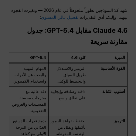
شهد كلا النموذجين تطوراً ملحوظاً في عام 2026 — وتغيرت الفجوة
بينهما. وإليكم أدق التقديرات
تفصيل عالي المستوى
:
Claude 4.6 مقابل GPT-5.4: جدول
مقارنة سريعة
الميزة
كلود 4.6
GPT-5.4
القوة الأساسية
الترميز والاستدلال
المهام المهنية
طويل السياق
والبحث عن الأدوات
والتخطيط للوكيل
.
واستخدام الكمبيوتر
.
أسلوب الكتابة
دافئة وصادقة وإيجابية
دقة عالية مع
على نطاق واسع
.
مخرجات محسنة
للمستندات والعروض
التقديمية
.
الترميز
يحتفظ بقواعد الرموز
يدمج قدرات الدستور
بأكملها ويقلل من
الغذائي من الدرجة
الهندسة المفرطة
.
الأولى مع كفاءة