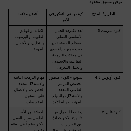
عرض مسبق محدود.
الطراز / المنتج
كيف ينبغي التفكير في
أفضل ملاءمة
الأمر
كلود سونيت 5
يُعد «كلود» الخيار
الكتابة، والوثائق
الأساسي العملي
الطويلة، والبرمجة،
لمعظم المستخدمين،
والتحليل، والأعمال
حيث يتميز بأداء قوي
المهنية.
في مجالات البرمجة
التفاعلية والاستدلال
والعمل المعرفي.
كلود أوبوس 4.8
نموذج «كلود» متطور
مهام البرمجة الثابتة،
مخصص للترميز
والاستدلال متعدد
الفاعلي المعقد،
الخطوات، والأعمال
والاستدلال، والمهام
على مستوى
المهنية طويلة الأمد.
المؤسسات.
كلود فابل 5
يُعد هذا الطراز من
العملاء ذوو الأمد
«كلود» الأكثر كفاءةً
الطويل وسير العمل
بين الطرازات
الأكثر تطوراً في نظام
المتوفرة على نطاق
«كلود».