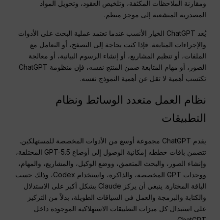
ومقارنة الملاحظات المكثفة، وتلخيص العقود، وتحويل المواد
المصدرية المتشعبة إلى موجز منظم.
يُعد ChatGPT الخيار الأنسب عندما تعتمد عملية البحث على الأدوات
والإجراءات المتابعة. فإذا كنت بحاجة إلى التصفح، أو التعامل مع
الملفات، أو تنظيم المشاريع، أو إنشاء الرسوم البيانية، أو معالجة
الصور، أو مهام المتابعة ضمن المنتج نفسه، فإن منظومة ChatGPT
تكتسب أهمية لا تقل عن أهمية النموذج نفسه.
نظام العمل متعدد الوسائط ونظام
التطبيقات
يقدم ChatGPT مجموعة أوسع من الأدوات المخصصة للمستهلكين.
تتضمن باقات خططه إمكانية الوصول إلى أوضاع GPT-5.5 المختلفة،
وإنشاء الصور، والبحث المتعمق، ووضع الوكيل، والمشاريع، والمهام،
ووحدات GPT المخصصة، والذاكرة، واستخدام Codex، وذلك حسب
الباقة المختارة. ينبغي أن يركز Claude بشكل أكبر على الاستدلال
والكتابة والبرمجة والعمل في السياقات الطويلة، بدلاً من التركيز
على استبدال كل ميزات التطبيقات الاستهلاكية الموجودة داخل
ChatGPT.