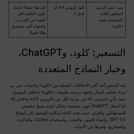
سير عمل الترميز
كلود أوبوس 4.8 أو
يُعد هذا مفيدًا عندما
المتطور للغاية
فابل 5
تكون التكلفة أقل
باستخدام تقنية
أهمية من القدرات
«كلود»
والمهام التي تستغرق
وقتًا طويلاً.
التسعير: كلود، وChatGPT،
وخيار النماذج المتعددة
يُعد التسعير أحد أكبر الاختلافات العملية بين «كلود» و«تشات جي بي
تي». تختلف أسعار واجهة برمجة تطبيقات «كلود» باختلاف النموذج،
حيث يأتي «سونيت 5» في مرتبة أقل من «أوبوس 4.8» و«فابل 5».
أما أسعار ChatGPT فهي مصممة بشكل أشبه بمنتج مخصص
للمستهلكين والفرق، حيث تحدد الباقة إمكانية الوصول إلى أوضاع
GPT-5.5، وإنشاء الصور، والبحث، واستخدام Codex، والذاكرة،
والمشاريع، وغيرها من الأدوات.