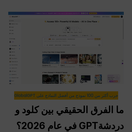
جرب أكثر من 100 نموذج من أفضل النماذج على GlobalGPT
ما الفرق الحقيقي بين كلود و
دردشةGPT
في عام 2026؟