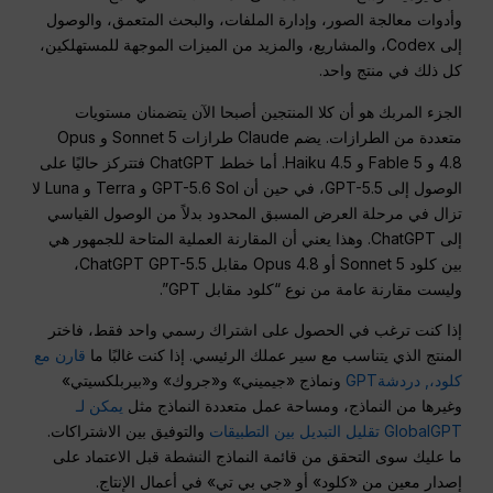
وأدوات معالجة الصور، وإدارة الملفات، والبحث المتعمق، والوصول
إلى Codex، والمشاريع، والمزيد من الميزات الموجهة للمستهلكين،
كل ذلك في منتج واحد.
الجزء المربك هو أن كلا المنتجين أصبحا الآن يتضمنان مستويات
متعددة من الطرازات. يضم Claude طرازات Sonnet 5 و Opus
4.8 و Fable 5 و Haiku 4.5. أما خطط ChatGPT فتتركز حاليًا على
الوصول إلى GPT-5.5، في حين أن GPT-5.6 Sol و Terra و Luna لا
تزال في مرحلة العرض المسبق المحدود بدلاً من الوصول القياسي
إلى ChatGPT. وهذا يعني أن المقارنة العملية المتاحة للجمهور هي
بين كلود Sonnet 5 أو Opus 4.8 مقابل ChatGPT GPT-5.5،
وليست مقارنة عامة من نوع “كلود مقابل GPT”.
إذا كنت ترغب في الحصول على اشتراك رسمي واحد فقط، فاختر
المنتج الذي يتناسب مع سير عملك الرئيسي. إذا كنت غالبًا ما
قارن مع
كلود،,
دردشةGPT
ونماذج «جيميني» و«جروك» و«بيربلكسيتي»
وغيرها من النماذج، ومساحة عمل متعددة النماذج مثل
يمكن لـ
GlobalGPT تقليل التبديل بين التطبيقات
والتوفيق بين الاشتراكات.
ما عليك سوى التحقق من قائمة النماذج النشطة قبل الاعتماد على
إصدار معين من «كلود» أو «جي بي تي» في أعمال الإنتاج.