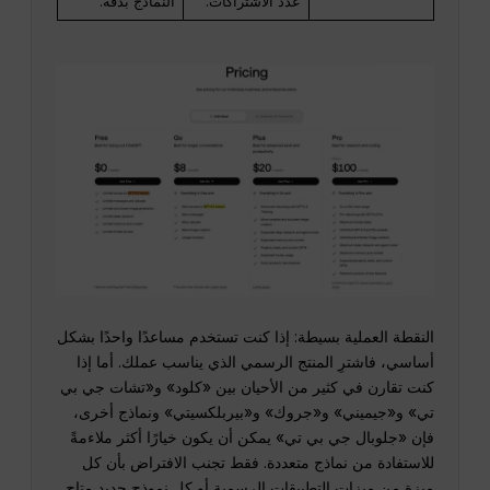
عدد الاشتراكات.
النماذج بدقة.
النقطة العملية بسيطة: إذا كنت تستخدم مساعدًا واحدًا بشكل
أساسي، فاشترِ المنتج الرسمي الذي يناسب عملك. أما إذا
كنت تقارن في كثير من الأحيان بين «كلود» و«تشات جي بي
تي» و«جيميني» و«جروك» و«بيربلكسيتي» ونماذج أخرى،
فإن «جلوبال جي بي تي» يمكن أن يكون خيارًا أكثر ملاءمةً
للاستفادة من نماذج متعددة. فقط تجنب الافتراض بأن كل
ميزة من ميزات التطبيقات الرسمية أو كل نموذج جديد متاح