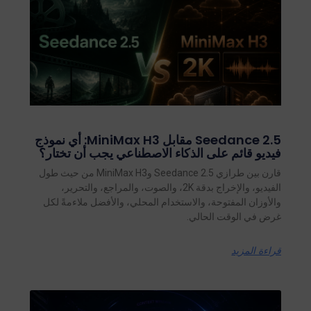
Seedance 2.5 مقابل MiniMax H3: أي نموذج
فيديو قائم على الذكاء الاصطناعي يجب أن تختار؟
قارن بين طرازي Seedance 2.5 وMiniMax H3 من حيث طول
الفيديو، والإخراج بدقة 2K، والصوت، والمراجع، والتحرير،
والأوزان المفتوحة، والاستخدام المحلي، والأفضل ملاءمةً لكل
غرض في الوقت الحالي.
قراءة المزيد