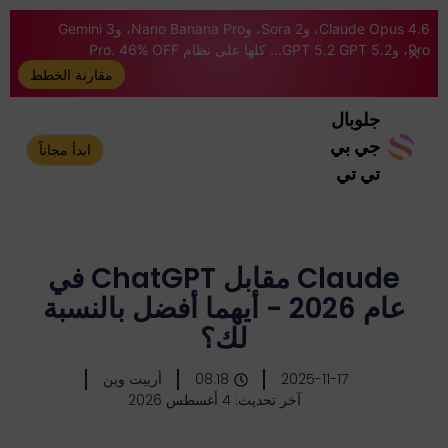
Claude Opus 4.6، وSora 2، وNano Banana Pro، وGemini 3
Pro، وGPT 5.2 GPT 5.2... كلها على نظام Pro. 46% OFF
مقارنة الخطط
جلوبال
جي بي
ابدأ مجاناً
تي تي
Claude مقابل ChatGPT في
عام 2026 - أيهما أفضل بالنسبة
لك؟
2025-11-17
08:18
أرييت وين
آخر تحديث: 4 أغسطس 2026