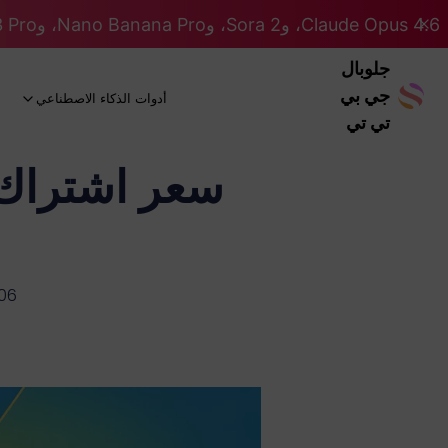
Claude Opus 4.6، وSora 2، وNano Banana Pro، وGemini 3 Pro، وGPT 5.2 GPT 5.2... كلها على نظام Pro. 46% OFF
جلوبال
جي بي
أدوات الذكاء الاصطناعي
تي تي
06