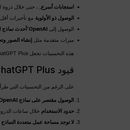
استجابات أسرع
, ، حتى خلال ذروة 
الوصول ذو الأولوية
مع تأخيرات أقل
الوصول إلى
OpenAI
’أحدث نماذج ا
ميزات متقدمة مثل
إنشاء الصور وت
هذه التحسينات تجعل ChatGPT Plus أكثر قوة وموثوقية من الخطة المجانية.
قيود ChatGPT Plus في كولومبيا
على الرغم من التحسينات التي طرأت عليه، لا يزال GPT Plus
الوصول مقتصر على نماذج OpenAI
حدود الاستخدام
خلال ساعات الذروة
لا توجد مساحة عمل متعددة النماذج 