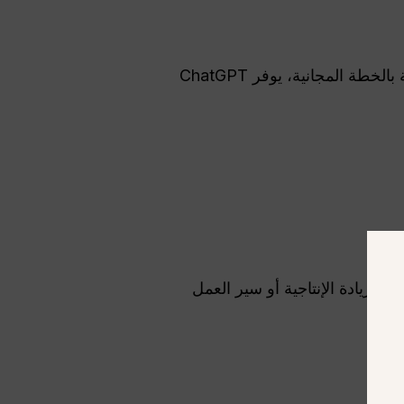
هو الاشتراك الشهري المدفوع الذي تقدمه OpenAI لـ ChatGPT. مقارنة بالخطة المجانية، يوفر ChatGPT
لزيادة الإنتاجية أو سير العمل