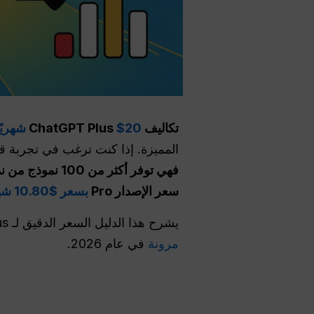
تكاليف ChatGPT Plus
$20 شهريًا في كولومبيا
المميزة. إذا كنت ترغب في تجربة قوة ChatGPT Plus ولكن لا تريد دفع السعر ال
فهي توفر أكثر 
سعر الإصدار Pro
بسعر $10.80 شهريًا فقط
يشرح هذا الدليل السعر الدقيق لـ ChatGPT Plus في كولومبيا، وما يشمله الاشتراك، ولماذا يعتبره العديد من المستخدمين
مرونة
في عام 2026.