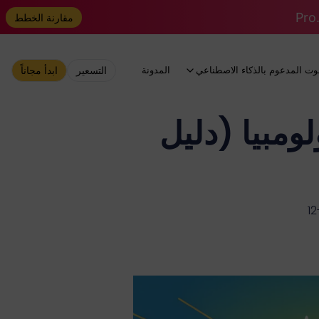
مقارنة الخطط
وت المدعوم بالذكاء الاصطناعي
المدونة
التسعير
ابدأ مجاناً
ChatGPT  في كولومبيا (دليل