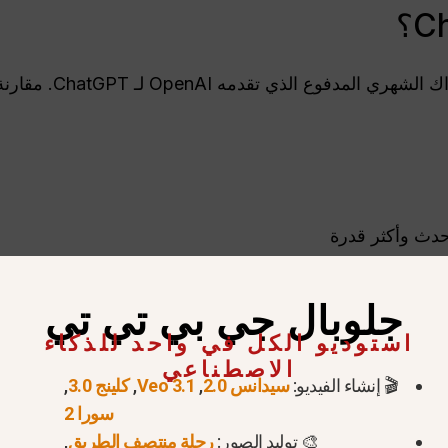
حدث وأكثر قدرة
يل الملفات وتحليل البيانات
جلوبال جي بي تي تي
الطلاب والمطورين وأي شخص يستخدم الذكاء الاصطناعي بانتظام 
استوديو الكل في واحد للذكاء
الاصطناعي
🎬 إنشاء الفيديو:
سيدانس 2.0
,
Veo 3.1
,
كلينج 3.0
,
سورا 2
🎨 توليد الصور:
رحلة منتصف الطريق
,