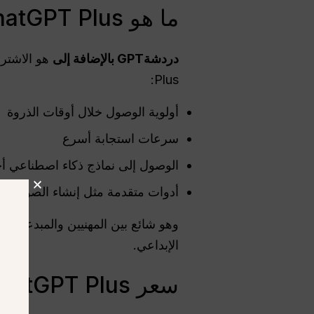
ما هو ChatGPT Plus؟
دردشةGPT
بالإضافة إلى
Plus:
أولوية الوصول خلال أوقات الذروة
سرعات استجابة أسرع
الوصول إلى نماذج ذكاء اصطناعي أ
أدوات متقدمة مثل إنشاء الصور وتحم
وهو شائع بين المهنيين والمبدعين و
الإبداعي.
سعر ChatGPT Plus في كولومبيا (بالدولار الأمريكي)