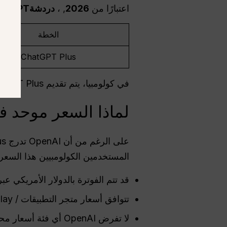
اعتبارًا من
2026
, ،
دردشةGPT
سع
الخطة
ChatGPT Plus
في كولومبيا، يتم تقديم ChatGPT Plus في
لماذا السعر موحد ف
على الرغم من أن OpenAI تدرج ChatGPT Plus بسعر أساسي عالمي يبلغ
المستخدمين الكولومبيين هذا السعر 
قد تتم الفوترة بالدولار الأمريكي ع
تتوافق أسعار متجر التطبيقات / Google Play مع السعر الأساسي العالمي
لا تفرض OpenAI أي فئة أسعار محلية منفصلة.